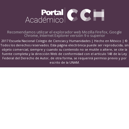
Recomendamos utilizar el explorador web
Mozilla Firefox, Google
Chrome, Internet Explorer versión 9 o superior
2017 Escuela Nacional Colegio de Ciencias y Humanidades | Hecho en México | ©
Todos los derechos reservados. Esta página electrónica puede ser reproducida, sin
objeto comercial, siempre y cuando su contenido no se mutile o altere, se cite la
fuente completa y la dirección Web de conformidad con el artículo 148 de la Ley
Federal del Derecho de Autor, de otra forma, se requerirá permiso previo y por
escrito de la UNAM.