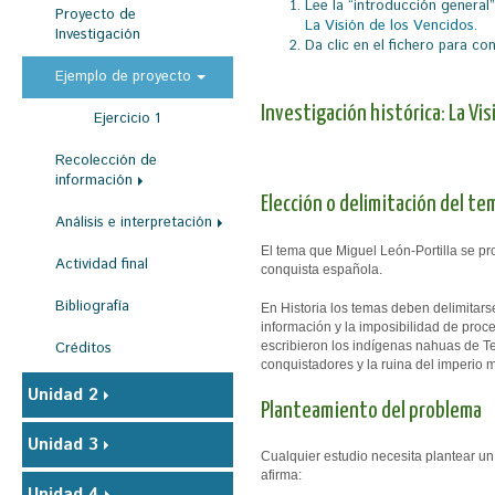
Lee la “introducción general” 
Proyecto de
a
La Visión de los Vencidos.
Investigación
Da clic en el fichero para con
u
Ejemplo de proyecto
s
Investigación histórica: La Vis
t
Ejercicio 1
e
Recolección de
información
d
Elección o delimitación del te
a
Análisis e interpretación
q
El tema que Miguel León-Portilla se pr
Actividad final
conquista española.
u
Bibliografía
í
En Historia los temas deben delimitars
información y la imposibilidad de proc
escribieron los indígenas nahuas de Ten
Créditos
conquistadores y la ruina del imperio me
Unidad 2
Planteamiento del problema
Unidad 3
Cualquier estudio necesita plantear un 
afirma:
Unidad 4