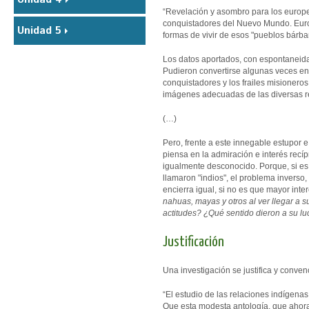
“Revelación y asombro para los europeos
conquistadores del Nuevo Mundo. Europ
Unidad 5
formas de vivir de esos "pueblos bárb
Los datos aportados, con espontaneidad
Pudieron convertirse algunas veces en 
conquistadores y los frailes misioneros
imágenes adecuadas de las diversas r
(…)
Pero, frente a este innegable estupor 
piensa en la admiración e interés recí
igualmente desconocido. Porque, si es 
llamaron "indios", el problema inverso
encierra igual, si no es que mayor inte
nahuas, mayas y otros al ver llegar a 
actitudes? ¿Qué sentido dieron a su l
Justificación
Una investigación se justifica y conven
“El estudio de las relaciones indígenas
Que esta modesta antología, que ahora