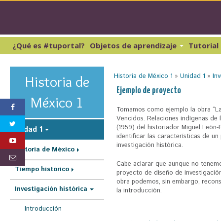
Pasar
al
conte
princi
¿Qué es #tuportal?
Objetos de aprendizaje
Tutorial
Lectura y Redacción 1
Cibernética y computación 1
Lectura y Redacción 2
Matemáticas 1
Historia de México 1
»
Unidad 1
»
In
Historia de
Lectura y Redacción 3
Matemáticas 2
S
Ejemplo de proyecto
Lectura y Redacción 4
México 1
e
Inglés 1
Tomamos como ejemplo la obra “La 
e
Vencidos. Relaciones indígenas de 
(1959) del historiador Miguel León-P
Unidad 1
n
identificar las características de u
c
investigación histórica.
Historia de México
u
Cabe aclarar que aunque no tenemo
Tiempo histórico
proyecto de diseño de investigació
e
obra podemos, sin embargo, reconst
n
Investigación histórica
la introducción.
t
Introducción
r