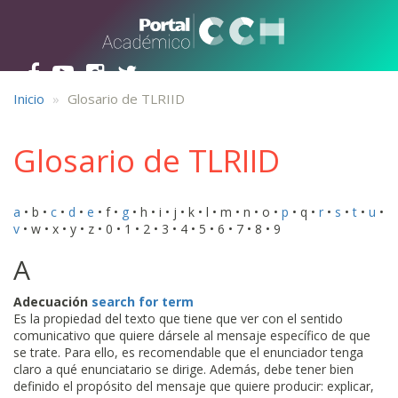
Pasar al contenido principal
Inicio
Glosario de TLRIID
Glosario de TLRIID
a
• b •
c
•
d
•
e
• f •
g
• h • i • j • k • l • m • n • o •
p
• q •
r
•
s
•
t
•
u
•
v
• w • x • y • z • 0 • 1 • 2 • 3 • 4 • 5 • 6 • 7 • 8 • 9
A
Adecuación
search for term
Es la propiedad del texto que tiene que ver con el sentido
comunicativo que quiere dársele al mensaje específico de que
se trate. Para ello, es recomendable que el enunciador tenga
claro a qué enunciatario se dirige. Además, debe tener bien
definido el propósito del mensaje que quiere producir: explicar,