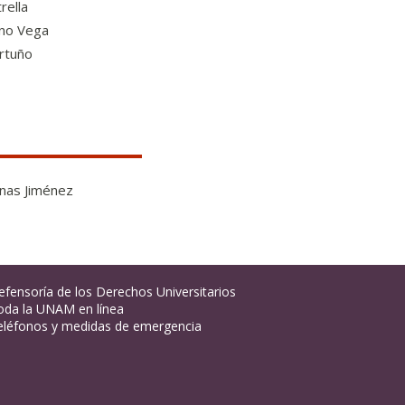
rella
eno Vega
Ortuño
enas Jiménez
efensoría de los Derechos Universitarios
oda la UNAM en línea
eléfonos y medidas de emergencia