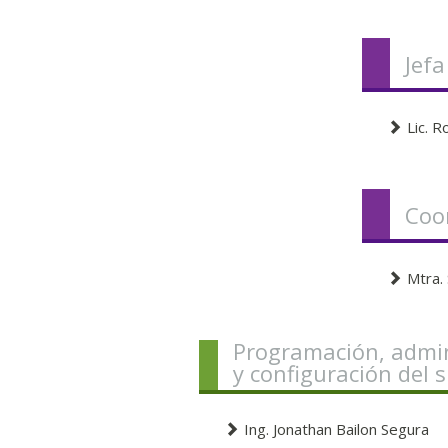
Jef
Lic. 
Coo
Mtra.
Programación, admin
y configuración del s
Ing. Jonathan Bailon Segura