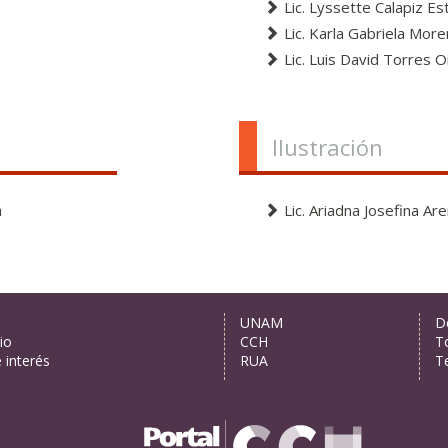
Lic. Lyssette Calapiz Est
Lic. Karla Gabriela Mor
Lic. Luis David Torres 
Ilustración
a
Lic. Ariadna Josefina Ar
s
UNAM
D
io
CCH
T
e interés
RUA
T