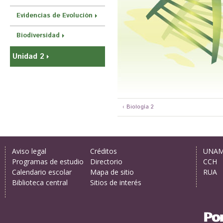
r
Evidencias de Evolución
a
u
Biodiversidad
s
Unidad 2
t
e
d
a
‹ Biología 2
q
u
í
Aviso legal
Créditos
UNA
Programas de estudio
Directorio
CCH
Calendario escolar
Mapa de sitio
RUA
Biblioteca central
Sitios de interés