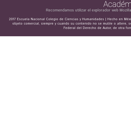
Recomendamos utilizar el explorador web
Mozill
2017 Escuela Nacional Colegio de Ciencias y Humanidades | Hecho en Méxic
objeto comercial, siempre y cuando su contenido no se mutile o altere, s
Federal del Derecho de Autor, de otra for