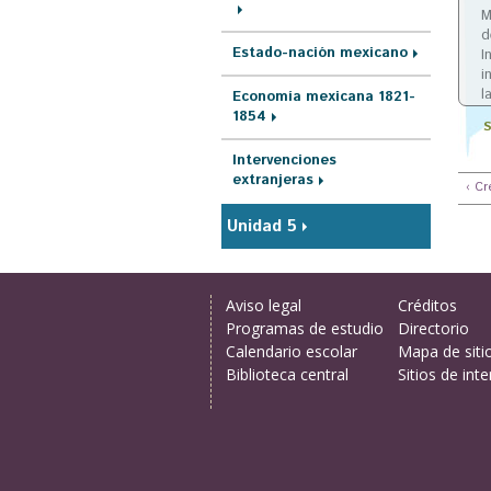
r
M
d
a
Estado-nación mexicano
I
u
i
l
Economía mexicana 1821-
s
1854
S
t
Intervenciones
e
extranjeras
‹ Cr
d
Unidad 5
a
q
u
Aviso legal
Créditos
í
Programas de estudio
Directorio
Calendario escolar
Mapa de siti
Biblioteca central
Sitios de inte