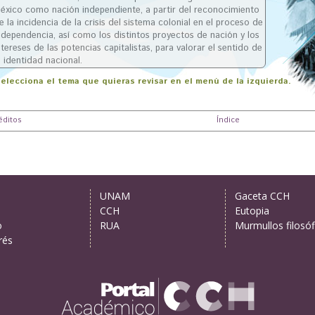
éxico como nación independiente, a partir del reconocimiento
e la incidencia de la crisis del sistema colonial en el proceso de
ndependencia, así como los distintos proyectos de nación y los
ntereses de las potencias capitalistas, para valorar el sentido de
a identidad nacional.
elecciona el tema que quieras revisar en el menú de la izquierda.
éditos
Índice
UNAM
Gaceta CCH
CCH
Eutopia
o
RUA
Murmullos filosóf
rés