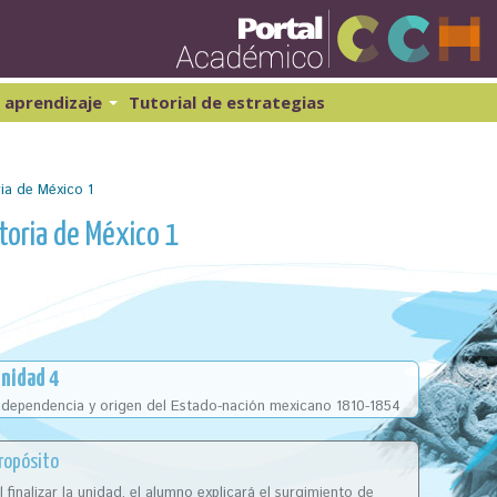
Pasar
al
contenido
principal
 aprendizaje
Tutorial de estrategias
ibernética y computación 1
Historia Universal 1
atemáticas 1
Historia Universal 2
ria de México 1
atemáticas 2
Historia de México 1
Geografía 1
toria de México 1
nidad 4
ndependencia y origen del Estado-nación mexicano 1810-1854
ropósito
l finalizar la unidad, el alumno explicará el surgimiento de