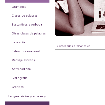
r
Gramática
a
u
Clases de palabras
s
Sustantivos y verbos
t
Otras clases de palabras
e
La oración
d
‹ Categorías gramaticales
a
Estructura oracional
q
Mensaje escrito
u
Actividad final
í
Bibliografía
Créditos
Lengua: vicios y errores