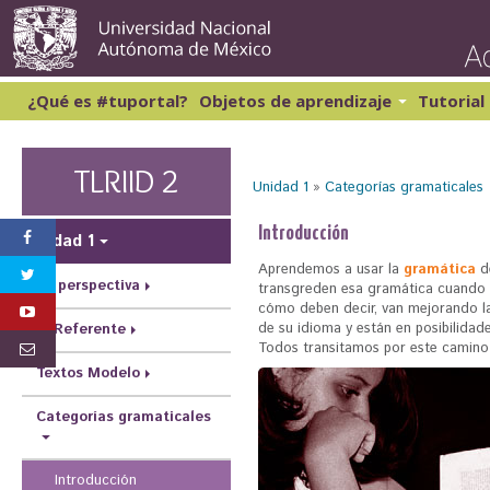
Pasar
al
conte
princi
¿Qué es #tuportal?
Objetos de aprendizaje
Tutorial
Lectura y Redacción 1
Cibernética y computación 1
Lectura y Redacción 2
Matemáticas 1
TLRIID 2
Unidad 1
»
Categorías gramaticales
Lectura y Redacción 3
Matemáticas 2
Lectura y Redacción 4
S
Introducción
Inglés 1
Unidad 1
e
Aprendemos a usar la
gramática
de
e
La perspectiva
transgreden esa gramática cuando e
n
cómo deben decir, van mejorando las
de su idioma y están en posibilidad
El Referente
c
Todos transitamos por este camino 
u
Textos Modelo
e
Categorías gramaticales
n
t
Introducción