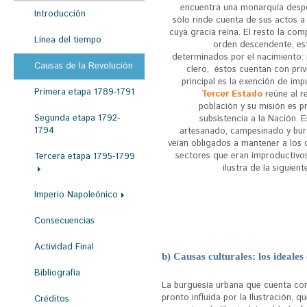
r
encuentra una monarquía desp
Introducción
sólo rinde cuenta de sus actos 
a
cuya gracia reina. El resto la co
Línea del tiempo
orden descendente, e
u
determinados por el nacimiento: 
s
Causas de la Revolución
clero, éstos cuentan con privi
principal es la exención de imp
t
Primera etapa 1789-1791
Tercer Estado
reúne al r
e
población y su misión es p
Segunda etapa 1792-
subsistencia a la Nación. Es
d
1794
artesanado, campesinado y bur
veían obligados a mantener a los 
a
sectores que eran improductivos
Tercera etapa 1795-1799
q
ilustra de la siguien
u
Imperio Napoleónico
í
Consecuencias
Actividad Final
b) Causas culturales: los ideales 
Bibliografía
La burguesía urbana que cuenta co
pronto influida por la Ilustración, 
Créditos