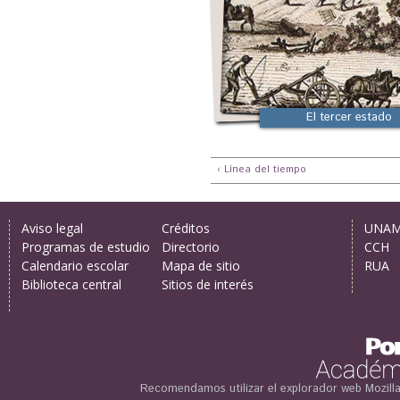
El tercer estado
‹ Línea del tiempo
Aviso legal
Créditos
UNA
Programas de estudio
Directorio
CCH
Calendario escolar
Mapa de sitio
RUA
Biblioteca central
Sitios de interés
Recomendamos utilizar el explorador web
Mozill