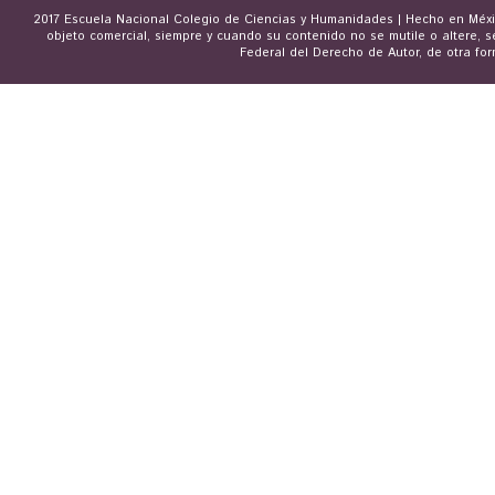
2017 Escuela Nacional Colegio de Ciencias y Humanidades | Hecho en Méxic
objeto comercial, siempre y cuando su contenido no se mutile o altere, s
Federal del Derecho de Autor, de otra for