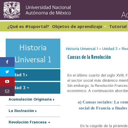
Pasar
al
conte
princi
¿Qué es #tuportal?
Objetos de aprendizaje
Tutorial
Lectura y Redacción 1
Cibernética y computación 1
Lectura y Redacción 2
Matemáticas 1
Historia
Historia Universal 1
»
Unidad 3
»
Rev
Lectura y Redacción 3
Matemáticas 2
Lectura y Redacción 4
S
Universal 1
Causas de la Revolución
Inglés 1
e
e
Unidad 1
En el último cuarto del siglo XVIII,
n
el sector social más dinámico mient
Sin embargo, la Revolución Francesa
Unidad 3
c
económico. A continuación aborda
u
Acumulación Originaria
a) Causas sociales: La co
e
social de Francia a finales 
La Ilustración
n
t
Revolución Francesa
En la cúspide de la pirámide