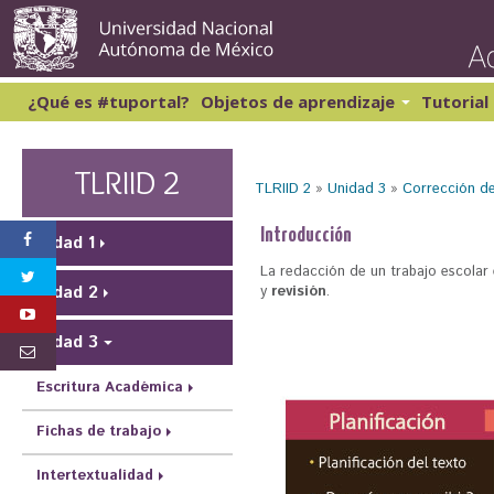
Pasar
al
conte
princi
¿Qué es #tuportal?
Objetos de aprendizaje
Tutorial
Lectura y Redacción 1
Cibernética y computación 1
Lectura y Redacción 2
Matemáticas 1
TLRIID 2
TLRIID 2
»
Unidad 3
»
Corrección de
Lectura y Redacción 3
Matemáticas 2
Lectura y Redacción 4
S
Introducción
Inglés 1
Unidad 1
e
La redacción de un trabajo escolar 
e
y
revisión
.
Unidad 2
n
Unidad 3
c
u
Escritura Académica
e
Fichas de trabajo
n
t
Intertextualidad