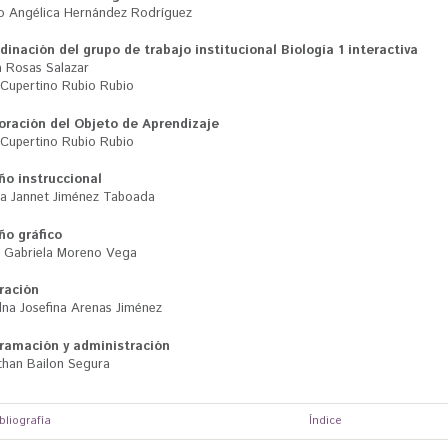
o Angélica Hernández Rodríguez
dinación del grupo de trabajo institucional Biología 1 interactiva
a Rosas Salazar
 Cupertino Rubio Rubio
oración del Objeto de Aprendizaje
 Cupertino Rubio Rubio
ño instruccional
ra Jannet Jiménez Taboada
ño gráfico
a Gabriela Moreno Vega
tración
dna Josefina Arenas Jiménez
ramación y administración
than Bailon Segura
ibliografía
Índice