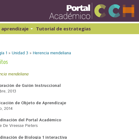
Pasar
al
contenido
principal
 aprendizaje
Tutorial de estrategias
ibernética y computación 1
Historia Universal 1
atemáticas 1
Historia Universal 2
ía 1
»
Unidad 3
»
Herencia mendeliana
atemáticas 2
Historia de México 1
Geografía 1
itos
ncia mendeliana
oración de Guión Instruccional
bre, 2013
icación de Objeto de Aprendizaje
o, 2014
dinación del Portal Académico
e De Vreesse Pieters
dinación de Biología 1 interactiva