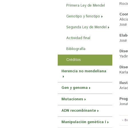
r
Rocí
Primera Ley de Mendel
a
Coor
Genotipo y fenotipo
u
Alici
José
s
Segunda Ley de Mendel
t
Elab
Actividad final
José
e
Bibliografía
Dise
d
Yadi
Créditos
a
Dise
q
Herencia no mendeliana
Karl
u
Ilus
í
Gen y genoma
Aria
Prog
Mutaciones
Jona
ADN recombinante
‹ B
Manipulación genética I