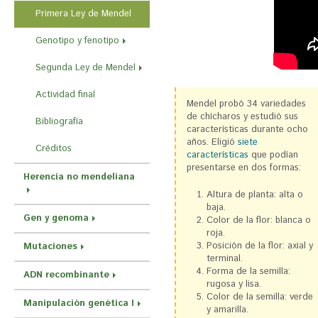
r
Primera Ley de Mendel
a
Genotipo y fenotipo
u
s
Segunda Ley de Mendel
t
Actividad final
Mendel probó 34 variedades
e
de chícharos y estudió sus
Bibliografía
d
características durante ocho
años. Eligió
siete
Créditos
a
características
que podían
presentarse en dos formas:
q
Herencia no mendeliana
u
Altura de planta: alta o
baja.
í
Gen y genoma
Color de la flor: blanca o
roja.
Posición de la flor: axial y
Mutaciones
terminal.
Forma de la semilla:
ADN recombinante
rugosa y lisa.
Color de la semilla: verde
Manipulación genética I
y amarilla.