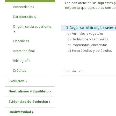
Lee con atención las siguientes p
a
Antecedentes
respuesta que consideres correct
u
Características
s
Origen: célula eucarionte
t
1. Según su nutrición, los seres v
a) Animales y vegetales
e
b) Herbívoros y carnívoros
Evidencias
d
c) Procariotas, eucariotas
a
d) Heterótrofos y autótrofos
Actividad final
q
Bibliografía
u
Créditos
‹ Introducción
í
Evolución
Neutralismo y Equilibrio
Evidencias de Evolución
Biodiversidad