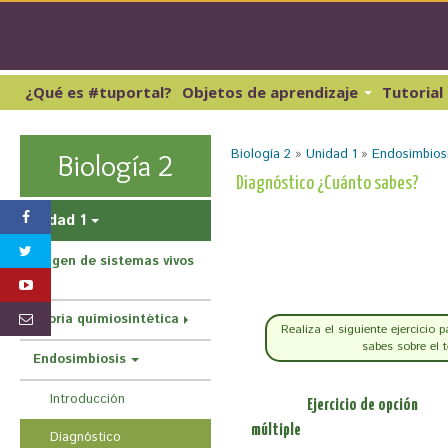
Pasar
al
conte
princi
¿Qué es #tuportal?
Objetos de aprendizaje
Tutorial
Lectura y Redacción 1
Cibernética y computación 1
Lectura y Redacción 2
Matemáticas 1
Biología 2
»
Unidad 1
»
Endosimbios
Biología 2
Lectura y Redacción 3
Matemáticas 2
S
Diagnóstico ¿Cuánto sabes?
Lectura y Redacción 4
e
Inglés 1
Unidad 1
e
Origen de sistemas vivos
n
c
Teoría quimiosintética
u
Realiza el siguiente ejercicio 
sabes sobre el 
e
Endosimbiosis
n
Introducción
Ejercicio de opción
t
múltiple
Diagnóstico
r