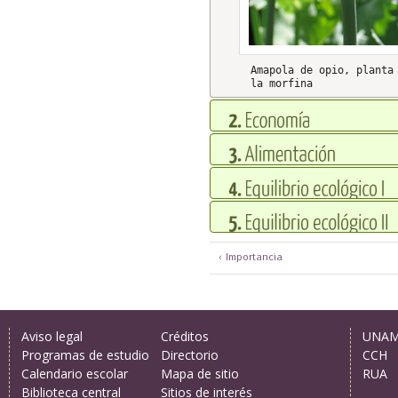
Amapola de opio, planta
la morfina
‹ Importancia
Aviso legal
Créditos
UNA
Programas de estudio
Directorio
CCH
Calendario escolar
Mapa de sitio
RUA
Biblioteca central
Sitios de interés