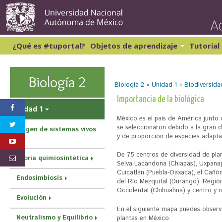
Pasar
al
conte
princi
¿Qué es #tuportal?
Objetos de aprendizaje
Tutorial
Lectura y Redacción 1
Cibernética y computación 1
Lectura y Redacción 2
Matemáticas 1
Biología 2
Biología 2
»
Unidad 1
»
Biodiversida
Lectura y Redacción 3
Matemáticas 2
Lectura y Redacción 4
S
Importancia de la biológica
Inglés 1
Unidad 1
e
México es el país de América junto
e
se seleccionaron debido a la gran d
Origen de sistemas vivos
y de proporción de especies adapta
n
c
De 75 centros de diversidad de plan
Teoría quimiosintética
Selva Lacandona (Chiapas), Uxpanap
u
Cuicatlán (Puebla-Oaxaca), el Cañón
Endosimbiosis
del Río Mezquital (Durango), Regió
e
Occidental (Chihuahua) y centro y no
n
Evolución
En el siguiente mapa puedes observa
t
Neutralismo y Equilibrio
plantas en México.