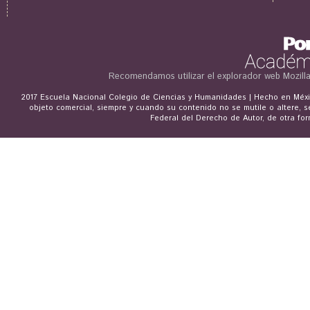
Recomendamos utilizar el explorador web
Mozill
2017 Escuela Nacional Colegio de Ciencias y Humanidades | Hecho en Méxic
objeto comercial, siempre y cuando su contenido no se mutile o altere, s
Federal del Derecho de Autor, de otra for