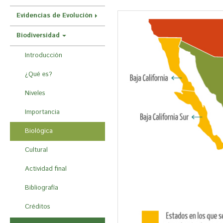
r
Evidencias de Evolución
a
u
Biodiversidad
s
Introducción
t
¿Qué es?
e
d
Niveles
a
Importancia
q
Biológica
u
í
Cultural
Actividad final
Bibliografía
Créditos