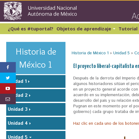
Pasar
al
conte
princi
¿Qué es #tuportal?
Objetos de aprendizaje
Tutorial
Lectura y Redacción 1
Cibernética y computación 1
Lectura y Redacción 2
Matemáticas 1
Historia de
Historia de México 1
»
Unidad 5
»
Co
Lectura y Redacción 3
Matemáticas 2
Lectura y Redacción 4
S
México 1
El proyecto liberal-capitalista e
Inglés 1
e
e
Después de la derrota del Imperio d
Unidad 1
algunos historiadores sitúan el peri
n
en un proyecto general acorde con
Unidad 2
acuerdo en su implementación, debi
c
desarrollo del país y su relación ext
u
Pugnan en este momento por el poder: 
Unidad 3
gobierno) cada grupo trataba de i
e
Unidad 4
n
Haz clic en cada uno de los botone
t
Unidad 5