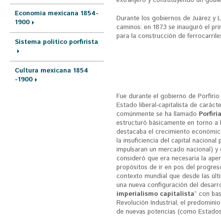
extranjero y constituyendo un gobie
Economía mexicana 1854-
Durante los gobiernos de Juárez y Le
1900
caminos: en 1873 se inauguró el pri
para la construcción de ferrocarril
Sistema político porfirista
Cultura mexicana 1854
-1900
Fue durante el gobierno de Porfirio
Estado liberal-capitalista de caráct
comúnmente se ha llamado
Porfiri
estructuró básicamente en torno a 
destacaba el crecimiento económico 
la insuficiencia del capital nacional 
impulsaran un mercado nacional) y 
consideró que era necesaria la aper
propósitos de ir en pos del progres
contexto mundial que desde las últ
una nueva configuración del desarro
imperialismo capitalista
” con ba
Revolución Industrial, el predomini
de nuevas potencias (como Estados