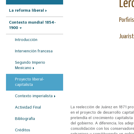
Ler
r
La reforma liberal
a
u
Porfiri
Contexto mundial 1854-
1900
s
Juaris
t
Introducción
e
Intervención francesa
d
Segundo Imperio
a
Mexicano
q
Proyecto liberal-
u
capitalista
í
Contexto imperialista
La reelección de Juárez en 1871 pro
Actividad Final
en el proyecto de desarrollo capita
pretendía el crecimiento capitalista
Bibliografía
del gobierno. A diferencia, los adep
consolidación con los conservadores,
Créditos