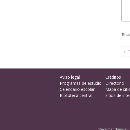
Te s
‹ I
Aviso legal
Créditos
Programas de estudio
Directorio
Calendario escolar
Mapa de siti
Biblioteca central
Sitios de inte
Recomendamos uti