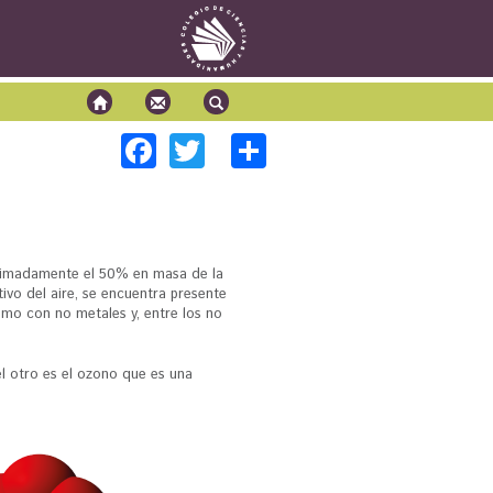
F
T
S
Química 1
Química 2
ac
wi
h
Biología 1
e
tt
ar
Biología 2
Física 1
b
er
e
Física 2
oximadamente el 50% en masa de la
o
ivo del aire, se encuentra presente
o
mo con no metales y, entre los no
k
el otro es el ozono que es una