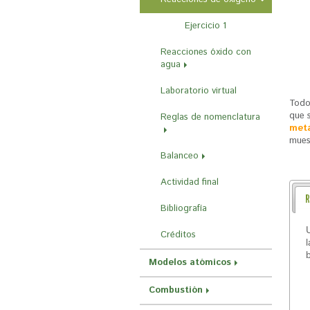
r
a
Ejercicio 1
u
Reacciones óxido con
agua
s
t
Laboratorio virtual
Todo
e
que 
Reglas de nomenclatura
d
metá
mues
a
Balanceo
q
Actividad final
u
R
í
Bibliografía
Créditos
Modelos atómicos
Combustión