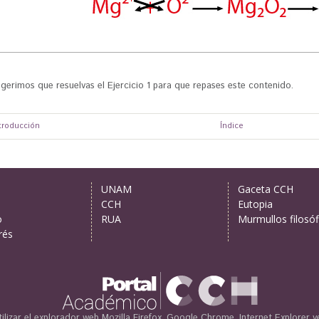
ugerimos que resuelvas el Ejercicio 1 para que repases este contenido.
ntroducción
Índice
UNAM
Gaceta CCH
CCH
Eutopia
o
RUA
Murmullos filosóf
rés
lizar el explorador web
Mozilla Firefox, Google Chrome, Internet Explorer v