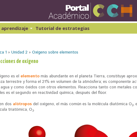
Pasar
al
contenido
principal
 aprendizaje
Tutorial de estrategias
ibernética y computación 1
Historia Universal 1
atemáticas 1
Historia Universal 2
ca 1
»
Unidad 2
»
Oxígeno sobre elementos
atemáticas 2
Historia de México 1
Geografía 1
cciones de oxígeno
xígeno es el
elemento
más abundante en el planeta Tierra, constituye apr
eza terrestre y forma el 21% en volumen de la atmósfera; es componente act
l agua y como óxidos con otros elementos. Reacciona tanto con metales co
es es el segundo en reactividad química, después del flúor.
ten dos
alótropos
del oxígeno, el más común es la molécula diatómica O
, 
2
cula triatómica, O
.
3