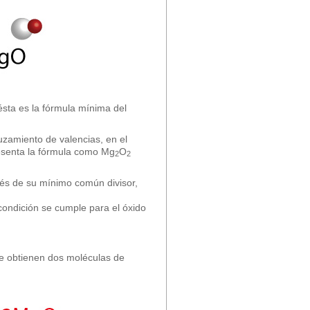
ésta es la fórmula mínima del
uzamiento de valencias, en el
resenta la fórmula como Mg
O
2
2
avés de su mínimo común divisor,
condición se cumple para el óxido
e obtienen dos moléculas de