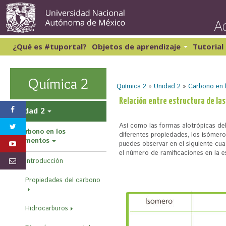
Pasar
al
conte
princi
¿Qué es #tuportal?
Objetos de aprendizaje
Tutorial
Lectura y Redacción 1
Cibernética y computación 1
Lectura y Redacción 2
Matemáticas 1
Química 2
Química 2
»
Unidad 2
»
Carbono en 
Lectura y Redacción 3
Matemáticas 2
Lectura y Redacción 4
S
Relación entre estructura de la
Inglés 1
Unidad 2
e
Así como las formas alotrópicas de
e
Carbono en los
diferentes propiedades, los isómero
alimentos
n
puedes observar en el siguiente c
el número de ramificaciones en la es
c
Introducción
u
Propiedades del carbono
e
n
Hidrocarburos
t