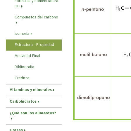
Fórmulas y nomenclatura
r
HC
a
Compuestos del carbono
u
s
Isomería
t
e
Estructura - Propiedad
d
Actividad Final
a
Bibliografía
q
Créditos
u
í
Vitaminas y minerales
Carbohidratos
¿Qué son los alimentos?
Grasas