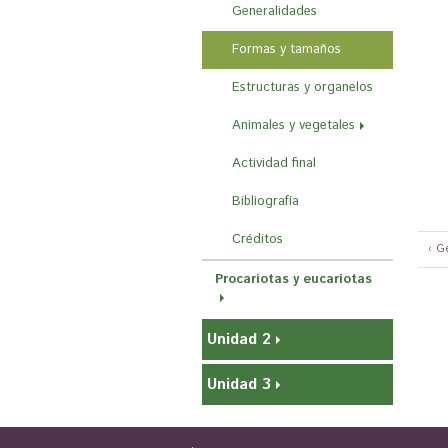
r
Generalidades
a
Formas y tamaños
u
Estructuras y organelos
s
t
Animales y vegetales
e
Actividad final
d
Bibliografía
a
Créditos
q
‹ G
u
Procariotas y eucariotas
í
Unidad 2
Unidad 3