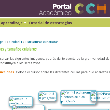
Pasar
al
contenido
principal
 aprendizaje
Tutorial de estrategias
ibernética y computación 1
Historia Universal 1
atemáticas 1
Historia Universal 2
ía 1
»
Unidad 1
»
Estructuras eucariotas
atemáticas 2
Historia de México 1
Geografía 1
as y tamaños celulares
bservar las siguientes imágenes, podrás darte cuenta de la gran variedad de
onstituyen a los seres vivos.
rucciones.
Coloca el cursor sobre las diferentes células para que aparezca