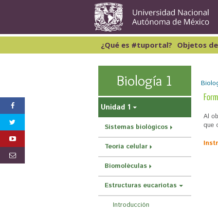
¿Qué es #tuportal?
Objetos de
Lectura y Redacción 1
C
Lectura y Redacción 2
M
Biología 1
Biolog
Lectura y Redacción 3
M
Lectura y Redacción 4
S
Form
Inglés 1
Unidad 1
e
Al o
e
que c
Sistemas biológicos
n
Inst
Teoría celular
c
u
Biomoléculas
e
Estructuras eucariotas
n
Introducción
t