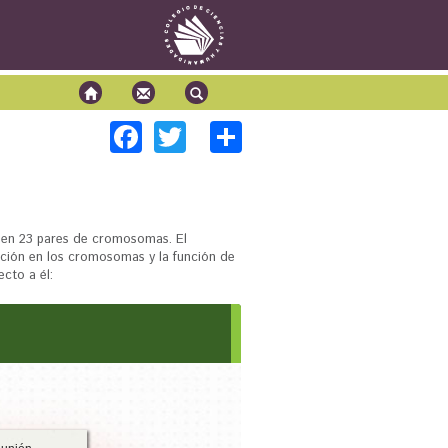
F
T
S
Química 1
Química 2
ac
wi
h
Biología 1
e
tt
ar
Biología 2
Física 1
b
er
e
Física 2
en 23 pares de cromosomas. El
o
ión en los cromosomas y la función de
cto a él:
o
k