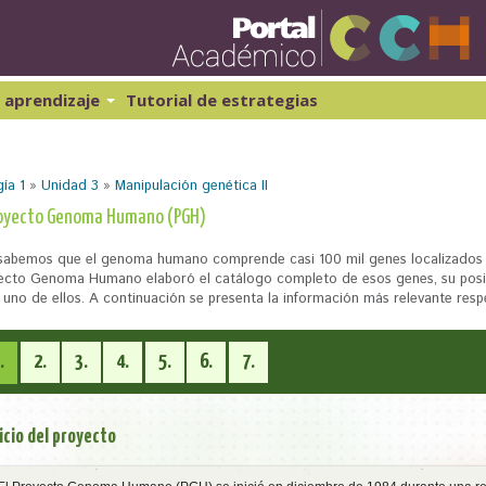
Pasar
al
contenido
principal
 aprendizaje
Tutorial de estrategias
ibernética y computación 1
Historia Universal 1
atemáticas 1
Historia Universal 2
ía 1
»
Unidad 3
»
Manipulación genética II
atemáticas 2
Historia de México 1
Geografía 1
royecto Genoma Humano (PGH)
sabemos que el genoma humano comprende casi 100 mil genes localizados 
ecto Genoma Humano elaboró el catálogo completo de esos genes, su posic
 uno de ellos. A continuación se presenta la información más relevante respe
.
2.
3.
4.
5.
6.
7.
icio del proyecto