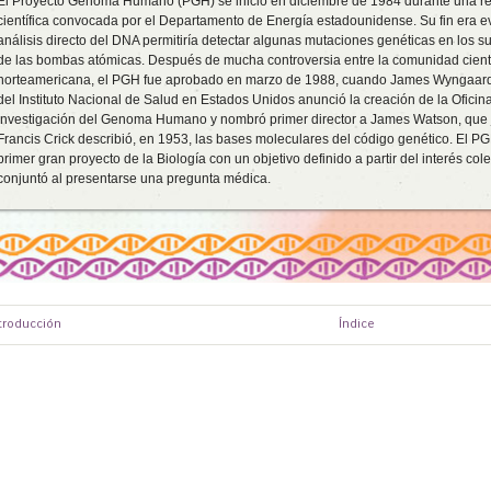
El Proyecto Genoma Humano (PGH) se inició en diciembre de 1984 durante una r
científica convocada por el Departamento de Energía estadounidense. Su fin era ev
análisis directo del DNA permitiría detectar algunas mutaciones genéticas en los s
de las bombas atómicas. Después de mucha controversia entre la comunidad cientí
norteamericana, el PGH fue aprobado en marzo de 1988, cuando James Wyngaarde
del Instituto Nacional de Salud en Estados Unidos anunció la creación de la Oficina
investigación del Genoma Humano y nombró primer director a James Watson, que 
Francis Crick describió, en 1953, las bases moleculares del código genético. El PG
primer gran proyecto de la Biología con un objetivo definido a partir del interés col
conjuntó al presentarse una pregunta médica.
ntroducción
Índice