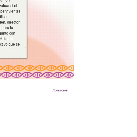
eunión
aluar si el
upervivientes
fica
n, director
 para la
junto con
H fue el
ectivo que se
Clonación ›