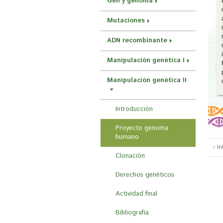
Gen y genoma
r
a
Mutaciones
u
ADN recombinante
s
Manipulación genética I
t
e
Manipulación genética II
d
a
Introducción
q
Proyecto genoma
u
humano
í
‹ I
Clonación
Derechos genéticos
Actividad final
Bibliografía