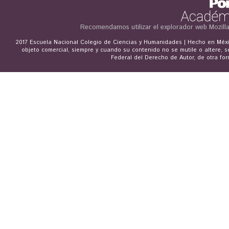
Recomendamos utilizar el explorador web
Mozill
2017 Escuela Nacional Colegio de Ciencias y Humanidades | Hecho en Méxic
objeto comercial, siempre y cuando su contenido no se mutile o altere, s
Federal del Derecho de Autor, de otra for