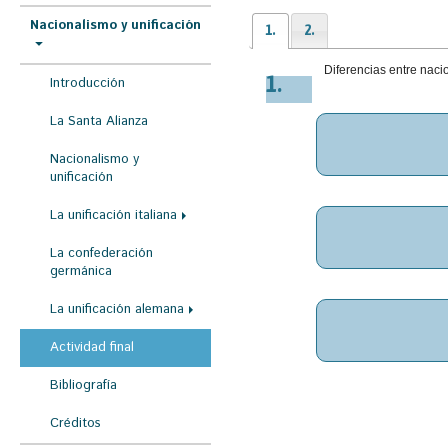
r
Nacionalismo y unificación
1.
2.
a
u
Diferencias entre naci
1.
Introducción
s
La Santa Alianza
t
e
Nacionalismo y
unificación
d
a
La unificación italiana
q
La confederación
u
germánica
í
La unificación alemana
Actividad final
Bibliografía
Créditos