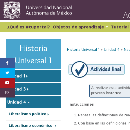
Pasar
al
conte
princi
¿Qué es #tuportal?
Objetos de aprendizaje
Tutorial
Lectura y Redacción 1
Cibernética y computación 1
Lectura y Redacción 2
Matemáticas 1
Historia
Historia Universal 1
»
Unidad 4
»
Nac
Lectura y Redacción 3
Matemáticas 2
Lectura y Redacción 4
S
Universal 1
Inglés 1
e
e
Unidad 1
n
Al realizar esta activ
Unidad 3
c
proceso histórico.
u
Unidad 4
Instrucciones
e
Liberalismo político
n
Repasa las definiciones de Na
Con base en las definiciones, 
t
Liberalismo económico