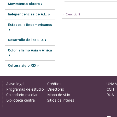
Movimiento obrero
Independencias de A.L.
‹ Ejercicio 2
Estados latinoamericanos
Desarrollo de los E.U.
Colonialismo Asia y África
Cultura siglo XIX
Aviso legal
Créditos
UNA
Programas de estudio
Directorio
CCH
Calendario escolar
Mapa de sitio
RUA
Biblioteca central
Sitios de interés