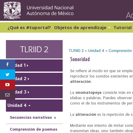
Pasar
al
conte
princi
¿Qué es #tuportal?
Objetos de aprendizaje
Tutorial
Lectura y Redacción 1
Cibernética y computación 1
Lectura y Redacción 2
Matemáticas 1
TLRIID 2
TLRIID 2
»
Unidad 4
»
Comprensión
Lectura y Redacción 3
Matemáticas 2
Lectura y Redacción 4
S
Sonoridad
Inglés 1
Unidad 1
e
Se refiere al modo en que se emple
e
reproducir los sonidos existentes e
Unidad 2
aliteración
.
n
Unidad 3
c
La
onomatopeya
consiste más en e
sílabas o palabras. Puedes observar
u
como el de los instrumentos de per
Unidad 4
e
La
aliteración
es la repetición de 
Secuencias narrativas
n
Mediante ese intento de imitar son
t
Comprensión de poemas
transmitan ideas, sino también ub