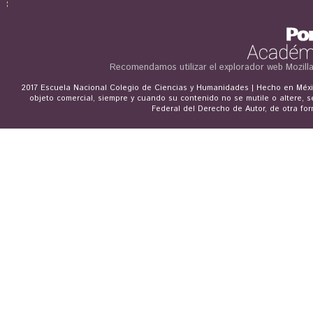
Recomendamos utilizar el explorador web
Mozill
2017 Escuela Nacional Colegio de Ciencias y Humanidades | Hecho en Méxic
objeto comercial, siempre y cuando su contenido no se mutile o altere, s
Federal del Derecho de Autor, de otra for