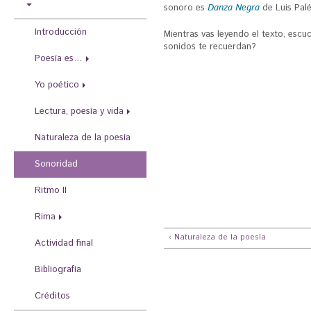
r
sonoro es
Danza Negra
de Luis Pal
a
Introducción
Mientras vas leyendo el texto, escu
u
sonidos te recuerdan?
Poesía es…
s
Yo poético
t
e
Lectura, poesía y vida
d
Naturaleza de la poesía
a
Sonoridad
q
u
Ritmo II
í
Rima
‹ Naturaleza de la poesía
Actividad final
Bibliografía
Créditos