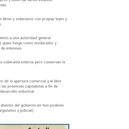
pacto y unión de varios estados
ntes
 libres y soberanos con propias leyes y
s
ento a una autoridad general
e) quien funge como moderador y
 de intereses
su soberanía externa pero conservan la
or de la apertura comercial y el libre
las potencias capitalistas a fin de
 desarrollo industrial
 división del gobierno en tres poderes
legislativo y judicial)