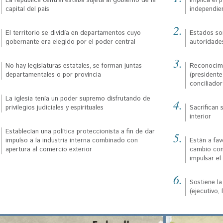
La república central estaba sujeta al gobierno de la
Implica el 
capital del país
independie
El territorio se dividía en departamentos cuyo
Estados son
gobernante era elegido por el poder central
autoridade
No hay legislaturas estatales, se forman juntas
Reconocimi
departamentales o por provincia
(president
conciliador
La iglesia tenía un poder supremo disfrutando de
privilegios judiciales y espirituales
Sacrifican 
interior
Establecían una política proteccionista a fin de dar
impulso a la industria interna combinado con
Están a fav
apertura al comercio exterior
cambio con 
impulsar el
Sostiene la
(ejecutivo, 