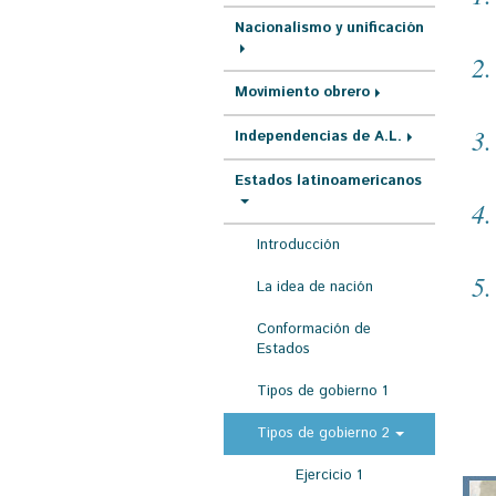
r
Nacionalismo y unificación
a
u
Movimiento obrero
s
Independencias de A.L.
t
e
Estados latinoamericanos
d
a
Introducción
q
La idea de nación
u
Conformación de
í
Estados
Tipos de gobierno 1
Tipos de gobierno 2
Ejercicio 1