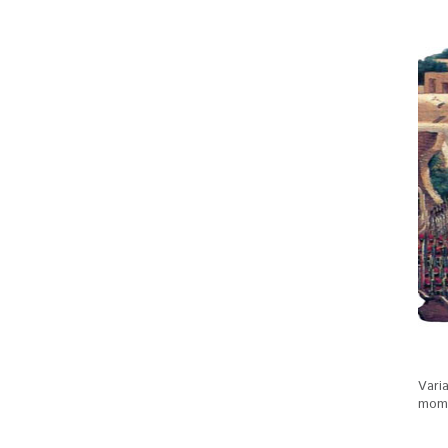
Vari
mome