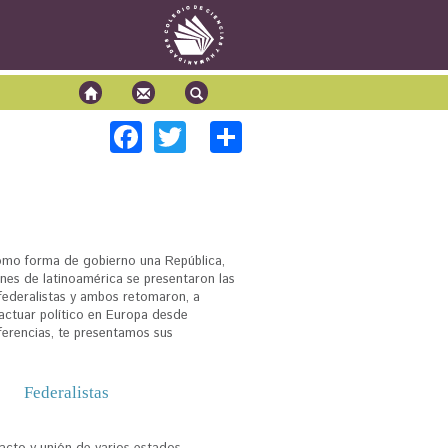
F
T
S
Química 1
Química 2
ac
wi
h
Biología 1
e
tt
ar
Biología 2
Física 1
b
er
e
Física 2
o
como forma de gobierno una República,
iones de latinoamérica se presentaron las
o
 federalistas y ambos retomaron, a
k
ctuar político en Europa desde
iferencias, te presentamos sus
Federalistas