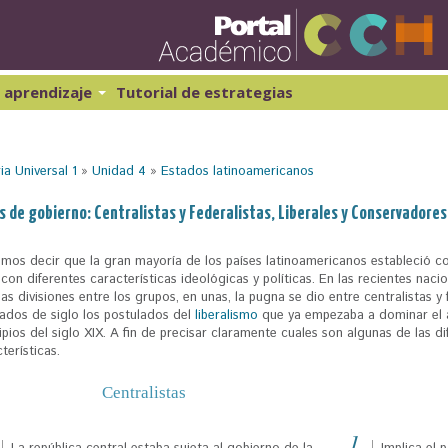
Pasar
al
contenido
principal
 aprendizaje
Tutorial de estrategias
ibernética y computación 1
Historia Universal 1
atemáticas 1
Historia Universal 2
ia Universal 1
»
Unidad 4
»
Estados latinoamericanos
atemáticas 2
Historia de México 1
Geografía 1
s de gobierno: Centralistas y Federalistas, Liberales y Conservadores
mos decir que la gran mayoría de los países latinoamericanos estableció 
con diferentes características ideológicas y políticas. En las recientes nac
s divisiones entre los grupos, en unas, la pugna se dio entre centralistas y
ados de siglo los postulados del
liberalismo
que ya empezaba a dominar el a
ipios del siglo XIX. A fin de precisar claramente cuales son algunas de las d
terísticas.
Centralistas