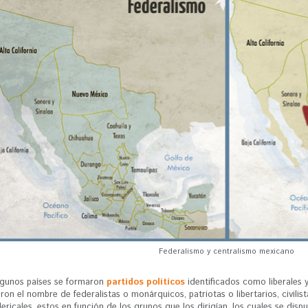
Federalismo y centralismo mexicano
lgunos países se formaron
partidos políticos
identificados como liberales
on el nombre de federalistas o monárquicos, patriotas o libertarios, civilista
lericales, estos en función de los grupos que los dirigían, los cuales se di