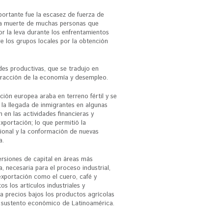
ortante fue la escasez de fuerza de
la muerte de muchas personas que
r la leva durante los enfrentamientos
e los grupos locales por la obtención
des productivas, que se tradujo en
tracción de la economía y desempleo.
nción europea araba en terreno fértil y se
ó la llegada de inmigrantes en algunas
 en las actividades financieras y
xportación; lo que permitió la
ional y la conformación de nuevas
a.
ersiones de capital en áreas más
a, necesaria para el proceso industrial,
exportación como el cuero, café y
os los artículos industriales y
 precios bajos los productos agrícolas
el sustento económico de Latinoamérica.