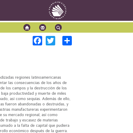
F
T
S
Química 1
Química 2
ac
wi
h
Biología 1
e
tt
ar
Biología 2
Física 1
b
er
e
Física 2
o
ndizadas regiones latinoamericanas
entar las consecuencias de los años de
o
de los campos y la destrucción de los
k
, baja productividad y muerte de miles
ado, así como sequías. Además de ello,
as fueron abandonadas o destruidas, y
ndustrias manufactureras experimentaron
e su mercado regional, así como
 de trabajo y escasez de materias
sumado a la falta de capital que pudiera
rollo económico después de la guerra.