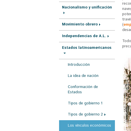
r
reco
Nacionalismo y unificación
nave
a
poten
u
travé
Movimiento obrero
(
emp
s
desar
Independencias de A.L.
t
Todos
e
prec
Estados latinoamericanos
d
a
Introducción
q
La idea de nación
u
Conformación de
í
Estados
Tipos de gobierno 1
Tipos de gobierno 2
Los vínculos económicos