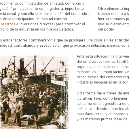
nocimiento con “tratados de amistad, comercio y
gación” principalmente con Inglaterra, importante
Otro elemento imp
cia naval; y con ello la intensificación del comercio a
trabajo debido a 
s de la participación del capital externo
fueron tomadas po
réstitos
e inversiones directas) para promover el
que se dieron entr
rollo de la industria en los nuevos Estados.
del poder.
 estos factores contribuyeron a que se produjera una crisis en las activida
ariedad, contrabando y especulación que provocaron inflación, miseria, con
Ante esta situación, la interve
dio en diversas formas: facilit
regiones, quienes incursionaron
mercantiles de importación y e
organización del comercio reg
industrias necesarias en la zon
Otra forma fue a través de inv
lucrativas tales como la minerí
así como en la agricultura de 
azúcar; vendiendo a precios alt
manufactureros, y comprando a
y las materias primas, base d