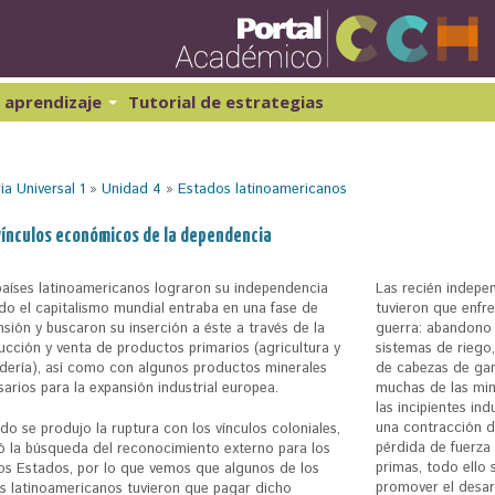
Pasar
al
contenido
principal
 aprendizaje
Tutorial de estrategias
ibernética y computación 1
Historia Universal 1
atemáticas 1
Historia Universal 2
ia Universal 1
»
Unidad 4
»
Estados latinoamericanos
atemáticas 2
Historia de México 1
Geografía 1
vínculos económicos de la dependencia
países latinoamericanos lograron su independencia
Las recién indepe
do el capitalismo mundial entraba en una fase de
tuvieron que enfr
sión y buscaron su inserción a éste a través de la
guerra: abandono 
ucción y venta de productos primarios (agricultura y
sistemas de riego
dería), así como con algunos productos minerales
de cabezas de gan
arios para la expansión industrial europea.
muchas de las min
las incipientes i
una contracción d
o se produjo la ruptura con los vínculos coloniales,
pérdida de fuerza
ió la búsqueda del reconocimiento externo para los
primas, todo ello 
os Estados, por lo que vemos que algunos de los
promover el desar
es latinoamericanos tuvieron que pagar dicho