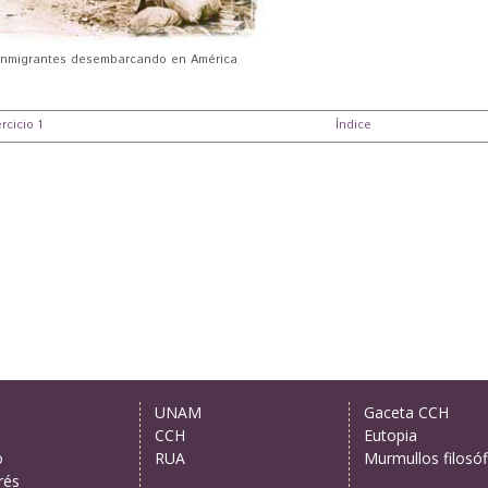
Inmigrantes desembarcando en América
ercicio 1
Índice
UNAM
Gaceta CCH
CCH
Eutopia
o
RUA
Murmullos filosóf
rés