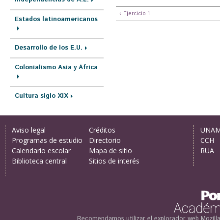
‹ Ejercicio 1
Estados latinoamericanos
Desarrollo de los E.U.
Colonialismo Asia y África
Cultura siglo XIX
Aviso legal
Créditos
UNA
Programas de estudio
Directorio
CCH
Calendario escolar
Mapa de sitio
RUA
Biblioteca central
Sitios de interés
Recomendamos utilizar el explorador web
Mozill