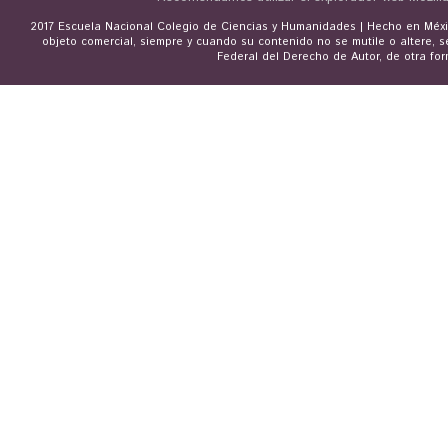
2017 Escuela Nacional Colegio de Ciencias y Humanidades | Hecho en Méxic
objeto comercial, siempre y cuando su contenido no se mutile o altere, s
Federal del Derecho de Autor, de otra for