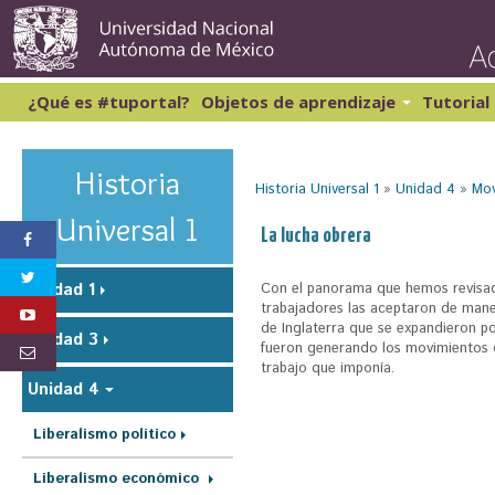
Pasar
al
conte
princi
¿Qué es #tuportal?
Objetos de aprendizaje
Tutorial
Lectura y Redacción 1
Cibernética y computación 1
Lectura y Redacción 2
Matemáticas 1
Historia
Historia Universal 1
»
Unidad 4
»
Mov
Lectura y Redacción 3
Matemáticas 2
Lectura y Redacción 4
S
Universal 1
La lucha obrera
Inglés 1
e
e
Con el panorama que hemos revisado
Unidad 1
trabajadores las aceptaron de mane
n
de Inglaterra que se expandieron p
Unidad 3
c
fueron generando los movimientos qu
trabajo que imponía.
u
Unidad 4
e
Liberalismo político
n
t
Liberalismo económico