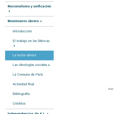
r
Nacionalismo y unificación
a
u
Movimiento obrero
s
Introducción
t
e
El trabajo en las fábricas
d
a
La lucha obrera
q
Las ideologías sociales
u
La Comuna de París
í
Actividad final
Haz
Bibliografía
Créditos
Independencias de A.L.