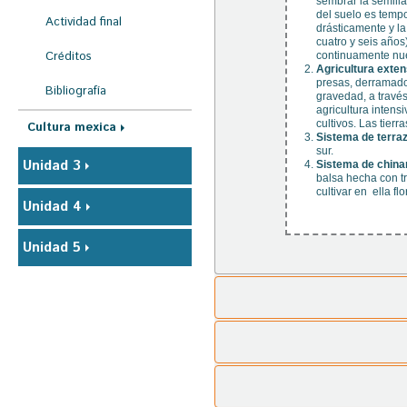
sembrar la semilla
del suelo es temp
Actividad final
drásticamente y l
cuatro y seis años
Créditos
continuamente nue
Agricultura exten
presas, derramador
Bibliografía
gravedad, a través
agricultura intens
cultivos. Las tier
Cultura mexica
Sistema de terra
sur.
Unidad 3
Sistema de chin
balsa hecha con tr
cultivar en ella fl
Unidad 4
Unidad 5