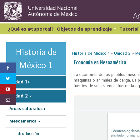
Pasar
al
conte
princi
¿Qué es #tuportal?
Objetos de aprendizaje
Tutorial
Lectura y Redacción 1
Cibernética y computación 1
Lectura y Redacción 2
Matemáticas 1
Historia de
Historia de México 1
»
Unidad 2
»
Me
Lectura y Redacción 3
Matemáticas 2
Lectura y Redacción 4
S
México 1
Economía en Mesoamérica
Inglés 1
e
La economía de los pueblos mesoame
e
máquinas o animales de carga. La pr
Unidad 1
fuentes de subsistencia fueron la agr
n
Unidad 2
c
u
Áreas culturales
e
Mesoamérica
n
Técnicas agrícola
t
Introducción
plantador, chinampa