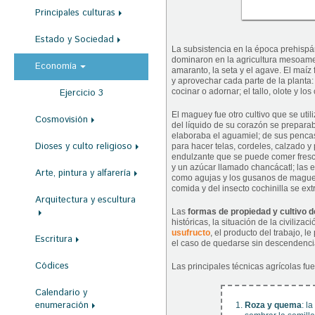
r
Principales culturas
a
Estado y Sociedad
u
La subsistencia en la época prehispá
dominaron en la agricultura mesoameri
Economía
s
amaranto, la seta y el agave. El maíz
y aprovechar cada parte de la planta:
t
cocinar o adornar; el tallo, olote y lo
Ejercicio 3
e
El maguey fue otro cultivo que se util
Cosmovisión
del líquido de su corazón se preparab
d
elaboraba el aguamiel; de sus pencas
Dioses y culto religioso
para hacer telas, cordeles, calzado 
a
endulzante que se puede comer fresc
q
y un azúcar llamado chancácatl; las e
Arte, pintura y alfarería
como agujas y los gusanos de maguey 
u
comida y del insecto cochinilla se extr
Arquitectura y escultura
í
Las
formas de propiedad y cultivo de
históricas, la situación de la civiliz
usufructo
, el producto del trabajo, l
Escritura
el caso de quedarse sin descendencia
Códices
Las principales técnicas agrícolas fue
Calendario y
enumeración
Roza y quema
: l