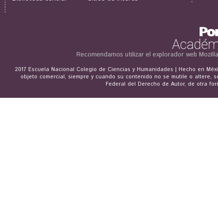
Recomendamos utilizar el explorador web
Mozill
2017 Escuela Nacional Colegio de Ciencias y Humanidades | Hecho en Méxic
objeto comercial, siempre y cuando su contenido no se mutile o altere, s
Federal del Derecho de Autor, de otra for