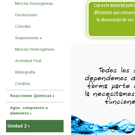
r
Mezclas homogéneas
Con este material podr
a
diferentes que conserva
Disoluciones
u
la observación de sus 
Coloides
s
t
Suspensiones
e
Mezclas heterogéneas
d
Actividad Final
a
q
Bibliografía
u
Créditos
í
Reacciones Químicas
Agua: compuesto o
elemento
Unidad 2