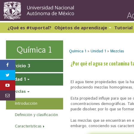
Pasar
al
conte
princi
¿Qué es #tuportal?
Objetos de aprendizaje
Tutorial
Lectura y Redacción 1
Cibernética y computación 1
Lectura y Redacción 2
Matemáticas 1
Química 1
Química 1
»
Unidad 1
»
Mezclas
Lectura y Redacción 3
Matemáticas 2
Lectura y Redacción 4
S
¿Por qué el agua se contamina t
Inglés 1
Ejercicio 3
e
e
Unidad 1
El agua tiene propiedades que la ha
n
produciendo mezclas homogéneas, 
Mezclas
c
Esta propiedad influye para que se 
u
Introducción
concentraciones demográficas. Tal
puede disolver, por lo que se form
e
Definición y clasificación
n
Las mezclas que se encuentran en e
embargo, conociendo sus característ
Características
t