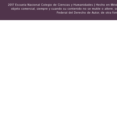
2017 Escuela Nacional Colegio de Ciencias y Humanidades | Hecho en Méxic
objeto comercial, siempre y cuando su contenido no se mutile o altere, s
Federal del Derecho de Autor, de otra for