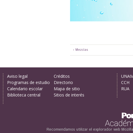
‹ Mezclas
Aviso legal
Créditos
UNA
Programas de estudio
Directorio
CCH
Calendario escolar
Mapa de sitio
RUA
Biblioteca central
Sitios de interés
Recomendamos utilizar el explorador web
Mozill