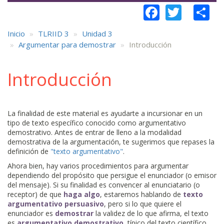
Faceboo
Twitt
S
Inicio
TLRIID 3
Unidad 3
Argumentar para demostrar
Introducción
Introducción
La finalidad de este material es ayudarte a incursionar en un
tipo de texto específico conocido como argumentativo
demostrativo. Antes de entrar de lleno a la modalidad
demostrativa de la argumentación, te sugerimos que repases la
definición de
"texto argumentativo"
.
Ahora bien, hay varios procedimientos para argumentar
dependiendo del propósito que persigue el enunciador (o emisor
del mensaje). Si su finalidad es convencer al enunciatario (o
receptor) de que
haga algo
, estaremos hablando de
texto
argumentativo persuasivo
, pero si lo que quiere el
enunciador es
demostrar
la validez de lo que afirma, el texto
es
argumentativo demostrativo
, típico del texto científico,