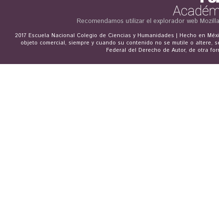
Recomendamos utilizar el explorador web
Mozill
2017 Escuela Nacional Colegio de Ciencias y Humanidades | Hecho en Méxic
objeto comercial, siempre y cuando su contenido no se mutile o altere, s
Federal del Derecho de Autor, de otra for