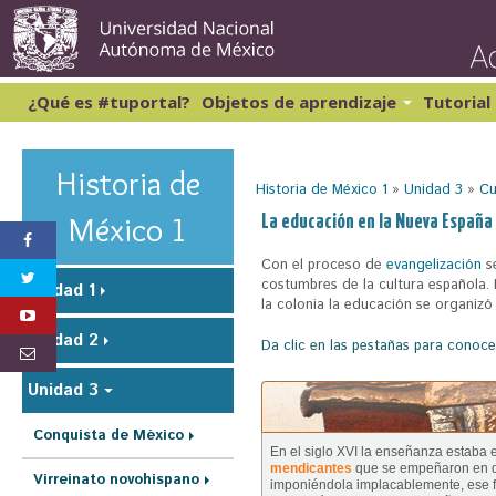
Pasar
al
conte
princi
¿Qué es #tuportal?
Objetos de aprendizaje
Tutorial
Lectura y Redacción 1
Cibernética y computación 1
Lectura y Redacción 2
Matemáticas 1
Historia de
Historia de México 1
»
Unidad 3
»
Cu
Lectura y Redacción 3
Matemáticas 2
Lectura y Redacción 4
S
México 1
La educación en la Nueva España
Inglés 1
e
Con el proceso de
evangelización
se
e
costumbres de la cultura española. 
Unidad 1
la colonia la educación se organizó 
n
Unidad 2
c
Da clic en las pestañas para conocer
u
Unidad 3
e
Conquista de México
n
En el siglo XVI la enseñanza estaba
mendicantes
que se empeñaron en dif
t
Virreinato novohispano
imponiéndola implacablemente, ese f