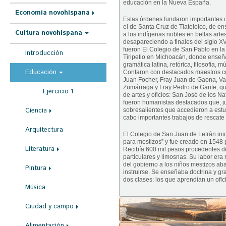
educación en la Nueva España.
r
Economía novohispana
a
Estas órdenes fundaron importantes 
el de Santa Cruz de Tlatelolco, de en
Cultura novohispana
u
a los indígenas nobles en bellas artes
desapareciendo a finales del siglo XV
s
fueron El Colegio de San Pablo en la
Introducción
Tiripetio en Michoacán, donde enseña
t
gramática latina, retórica, filosofía,
Educación
Contaron con destacados maestros c
e
Juan Focher, Fray Juan de Gaona, Va
Zumárraga y Fray Pedro de Gante, qu
Ejercicio 1
d
de artes y oficios: San José de los N
fueron humanistas destacados que, 
a
Ciencia
sobresalientes que accedieron a estu
cabo importantes trabajos de rescate 
q
Arquitectura
El Colegio de San Juan de Letrán ini
u
para mestizos” y fue creado en 1548
Literatura
í
Recibía 600 mil pesos procedentes de
particulares y limosnas. Su labor era
del gobierno a los niños mestizos a
Pintura
instruirse. Se enseñaba doctrina y g
dos clases: los que aprendían un ofic
Música
Ciudad y campo
Alimentación