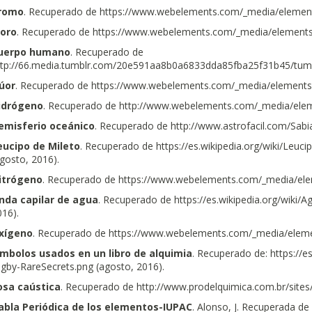
romo
. Recuperado de https://www.webelements.com/_media/elements
loro
. Recuperado de https://www.webelements.com/_media/elements/e
uerpo humano
. Recuperado de
ttp://66.media.tumblr.com/20e591aa8b0a6833dda85fba25f31b45/tumb
lúor
. Recuperado de https://www.webelements.com/_media/elements/e
idrógeno
. Recuperado de http://www.webelements.com/_media/elemen
emisferio oceánico
. Recuperado de http://www.astrofacil.com/Sabi
eucipo de Mileto
. Recuperado de https://es.wikipedia.org/wiki/Leuci
gosto, 2016).
itrógeno
. Recuperado de https://www.webelements.com/_media/elem
nda capilar de agua
. Recuperado de https://es.wikipedia.org/wiki/
16).
xígeno
. Recuperado de https://www.webelements.com/_media/elemen
ímbolos usados en un libro de alquimia
. Recuperado de: https://e
gby-RareSecrets.png (agosto, 2016).
osa caústica
. Recuperado de http://www.prodelquimica.com.br/sites/d
abla Periódica de los elementos-IUPAC
. Alonso, J. Recuperada de