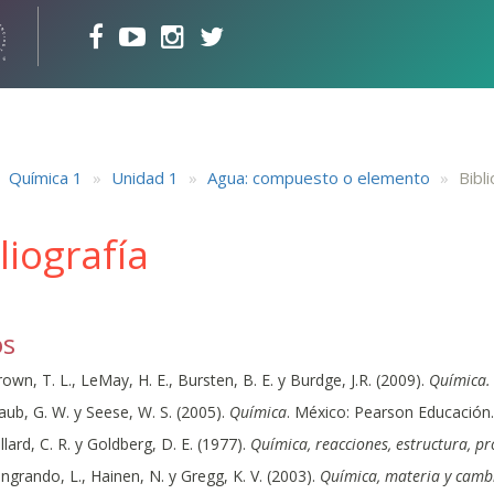
Química 1
Unidad 1
Agua: compuesto o elemento
Bibli
liografía
os
own, T. L., LeMay, H. E., Bursten, B. E. y Burdge, J.R. (2009).
Química. 
ub, G. W. y Seese, W. S. (2005).
Química
. México: Pearson Educación.
llard, C. R. y Goldberg, D. E. (1977).
Química, reacciones, estructura, p
ngrando, L., Hainen, N. y Gregg, K. V. (2003).
Química, materia y camb