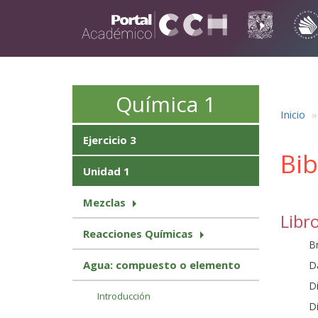
Pasar al contenido principal
Química 1
Inicio
Ejercicio 3
Bib
Unidad 1
Mezclas
Libr
Reacciones Químicas
Br
Agua: compuesto o elemento
Da
Di
Introducción
Di