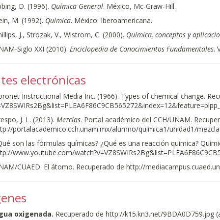
bing, D. (1996).
Química General
. México, Mc-Graw-Hill.
in, M. (1992).
Química
. México: Iberoamericana.
illips, J., Strozak, V., Wistrom, C. (2000).
Química, conceptos y aplicaci
NAM-Siglo XXI (2010).
Enciclopedia de Conocimientos Fundamentales
. 
tes electrónicas
oronet Instructional Media Inc. (1966). Types of chemical change. 
=VZ8SWIRs2Bg&list=PLEA6F86C9CB565272&index=12&feature=plpp_vi
espo, J. L. (2013).
Mezclas
. Portal académico del CCH/UNAM. Recupe
ttp://portalacademico.cch.unam.mx/alumno/quimica1/unidad1/mezclas
Qué son las fórmulas químicas? ¿Qué es una reacción química? Quími
ttp://www.youtube.com/watch?v=VZ8SWIRs2Bg&list=PLEA6F86C9CB56
NAM/CUAED. El átomo. Recuperado de http://mediacampus.cuaed.un
enes
gua oxigenada.
Recuperado de http://k15.kn3.net/9BDA0D759.jpg (a