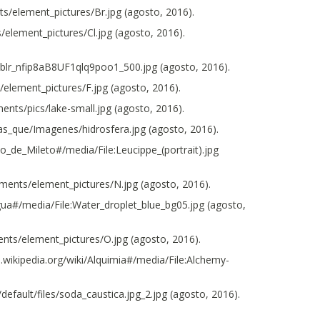
/element_pictures/Br.jpg (agosto, 2016).
lement_pictures/Cl.jpg (agosto, 2016).
lr_nfip8aB8UF1qlq9poo1_500.jpg (agosto, 2016).
lement_pictures/F.jpg (agosto, 2016).
ts/pics/lake-small.jpg (agosto, 2016).
as_que/Imagenes/hidrosfera.jpg (agosto, 2016).
po_de_Mileto#/media/File:Leucippe_(portrait).jpg
ents/element_pictures/N.jpg (agosto, 2016).
Agua#/media/File:Water_droplet_blue_bg05.jpg (agosto,
ts/element_pictures/O.jpg (agosto, 2016).
s.wikipedia.org/wiki/Alquimia#/media/File:Alchemy-
efault/files/soda_caustica.jpg_2.jpg (agosto, 2016).