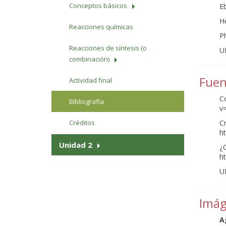
Conceptos básicos
Eb
He
Reacciones químicas
Ph
Reacciones de síntesis (o
U
combinación)
Fuen
Actividad final
C
Bibliografía
v
Créditos
Cr
h
Unidad 2
¿
h
U
Imág
A