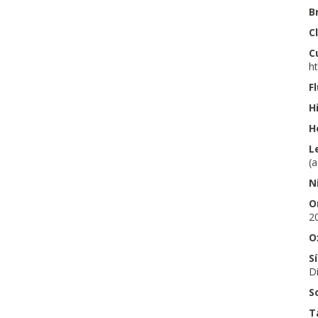
B
C
C
h
F
H
H
L
(a
N
O
20
O
S
Di
S
T