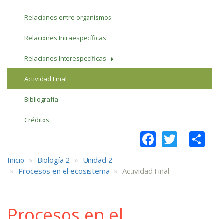
Relaciones entre organismos
Relaciones Intraespecíficas
Relaciones Interespecíficas
Actividad Final
Bibliografía
Créditos
Faceboo
Twitt
S
Inicio
Biología 2
Unidad 2
Procesos en el ecosistema
Actividad Final
Procesos en el