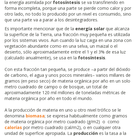
la energía asimilada por
fotosíntesis
se va transfiriendo en
forma incompleta, porque una parte se pierde como calor y por
otro lado, no todo lo producido por un nivel es consumido, sino
que una parte va a parar a los desintegradores.
Es importante mencionar que de la
energía solar
que alcanza
la superficie de la Tierra, una fracción muy pequeña es utilizada
por los sistemas vivos. Aun cuando la luz caiga en una zona con
vegetación abundante como en una selva, un maizal o el
desierto, sólo aproximadamente entre el 1 y el 3% de esa luz
(calculado anualmente), se usa en la
fotosíntesis
.
Con esta fracción tan pequeña, se produce –a partir del dióxido
de carbono, el agua y unos pocos minerales– varios millares de
gramos (en peso seco) de materia orgánica por año en un solo
metro cuadrado de campo o de bosque, un total de
aproximadamente 120 mil millones de toneladas métricas de
materia orgánica por año en todo el mundo.
A la producción de materia en uno u otro nivel trófico se le
denomina
biomasa
; se expresa habitualmente como gramos
de materia orgánica por metro cuadrado (g/m2) o como
calorías
por metro cuadrado (cal/m2), o en cualquier otra
unidad de superficie apropiada. La
producción
es la tasa a la