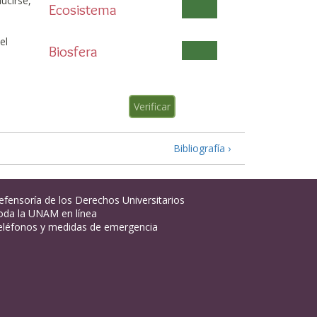
ucirse,
Ecosistema
el
Biosfera
Bibliografía ›
efensoría de los Derechos Universitarios
oda la UNAM en línea
eléfonos y medidas de emergencia