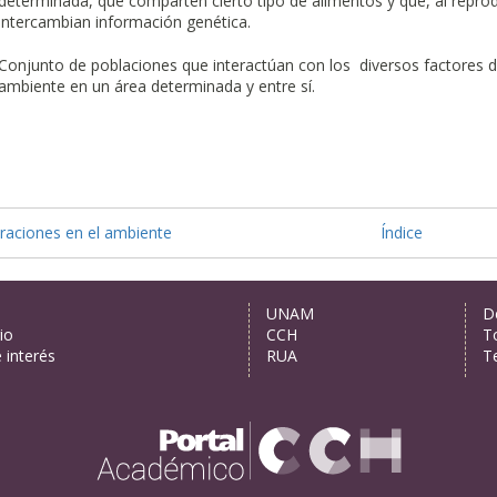
determinada, que comparten cierto tipo de alimentos y que, al reprod
intercambian información genética.
Conjunto de poblaciones que interactúan con los diversos factores d
ambiente en un área determinada y entre sí.
eraciones en el ambiente
Índice
s
UNAM
D
io
CCH
T
e interés
RUA
T