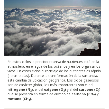
En estos ciclos la principal reserva de nutrientes está en la
atmósfera, en el agua de los océanos y en los organismos
vivos. En estos ciclos el reciclaje de los nutrientes es rápido
(horas o días). Durante la transformación de la sustancia,
ésta cambia de ubicación geográfica. Los ciclos gaseosos
son de carácter global, los más importantes son el del
nitrógeno (N
),
el del
oxígeno (O
)
y el del
carbono (C
)
2
2
2
que se presenta en forma de dióxido de
carbono (CO
)
y
2
metano
(CH
).
4