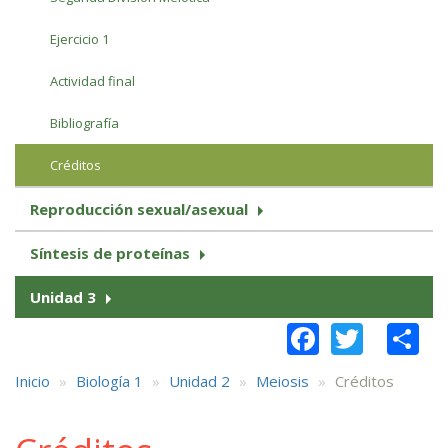
Ejercicio 1
Actividad final
Bibliografía
Créditos
Reproducción sexual/asexual
Síntesis de proteínas
Unidad 3
Faceboo
Twitt
S
Inicio
Biología 1
Unidad 2
Meiosis
Créditos