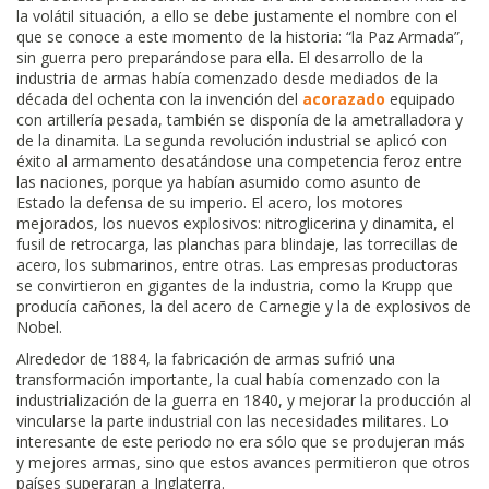
la volátil situación, a ello se debe justamente el nombre con el
que se conoce a este momento de la historia: “la Paz Armada”,
sin guerra pero preparándose para ella. El desarrollo de la
industria de armas había comenzado desde mediados de la
década del ochenta con la invención del
acorazado
equipado
con artillería pesada, también se disponía de la ametralladora y
de la dinamita. La segunda revolución industrial se aplicó con
éxito al armamento desatándose una competencia feroz entre
las naciones, porque ya habían asumido como asunto de
Estado la defensa de su imperio. El acero, los motores
mejorados, los nuevos explosivos: nitroglicerina y dinamita, el
fusil de retrocarga, las planchas para blindaje, las torrecillas de
acero, los submarinos, entre otras. Las empresas productoras
se convirtieron en gigantes de la industria, como la Krupp que
producía cañones, la del acero de Carnegie y la de explosivos de
Nobel.
Alrededor de 1884, la fabricación de armas sufrió una
transformación importante, la cual había comenzado con la
industrialización de la guerra en 1840, y mejorar la producción al
vincularse la parte industrial con las necesidades militares. Lo
interesante de este periodo no era sólo que se produjeran más
y mejores armas, sino que estos avances permitieron que otros
países superaran a Inglaterra.