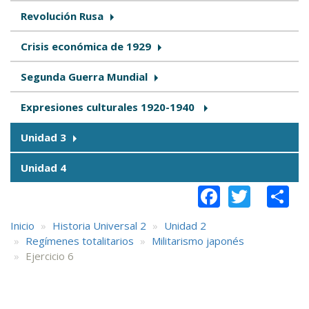
Revolución Rusa
Crisis económica de 1929
Segunda Guerra Mundial
Expresiones culturales 1920-1940
Unidad 3
Unidad 4
Faceboo
Twitt
S
Inicio
Historia Universal 2
Unidad 2
Regímenes totalitarios
Militarismo japonés
Ejercicio 6