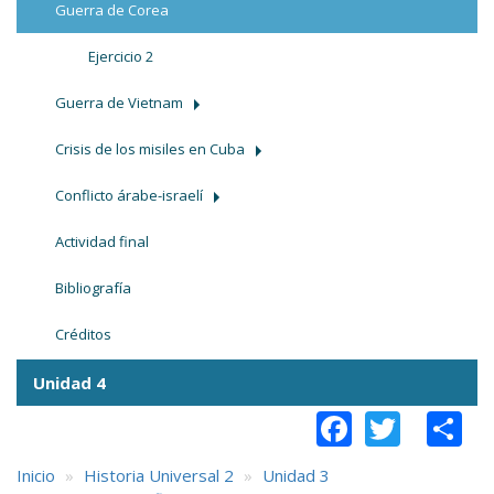
Guerra de Corea
Ejercicio 2
Guerra de Vietnam
Crisis de los misiles en Cuba
Conflicto árabe-israelí
Actividad final
Bibliografía
Créditos
Unidad 4
Faceboo
Twitt
S
Inicio
Historia Universal 2
Unidad 3