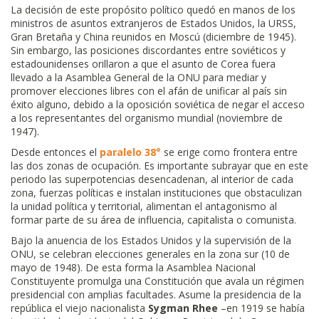
La decisión de este propósito político quedó en manos de los
ministros de asuntos extranjeros de Estados Unidos, la URSS,
Gran Bretaña y China reunidos en Moscú (diciembre de 1945).
Sin embargo, las posiciones discordantes entre soviéticos y
estadounidenses orillaron a que el asunto de Corea fuera
llevado a la Asamblea General de la ONU para mediar y
promover elecciones libres con el afán de unificar al país sin
éxito alguno, debido a la oposición soviética de negar el acceso
a los representantes del organismo mundial (noviembre de
1947).
Desde entonces el
paralelo 38°
se erige como frontera entre
las dos zonas de ocupación. Es importante subrayar que en este
periodo las superpotencias desencadenan, al interior de cada
zona, fuerzas políticas e instalan instituciones que obstaculizan
la unidad política y territorial, alimentan el antagonismo al
formar parte de su área de influencia, capitalista o comunista.
Bajo la anuencia de los Estados Unidos y la supervisión de la
ONU, se celebran elecciones generales en la zona sur (10 de
mayo de 1948). De esta forma la Asamblea Nacional
Constituyente promulga una Constitución que avala un régimen
presidencial con amplias facultades. Asume la presidencia de la
república el viejo nacionalista
Sygman Rhee
–en 1919 se había