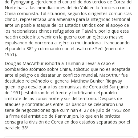
de Pyongyang, ejerciendo el control de dos tercios de Corea del
Norte hasta las inmediaciones del río Yalú en la frontera con la
China comunista. Tal situación, según los dirigentes comunistas
chinos, representaba una amenaza para la integridad territorial
ante un posible ataque de los Estados Unidos con el apoyo de
los nacionalistas chinos refugiados en Taiwán, por lo que esta
nación decide intervenir en la guerra con un ejército masivo
expulsando de norcorea al ejército multinacional, franqueando
el paralelo 38° y culminando con el asalto de Seúl (enero de
1951).
Douglas MacArthur exhorta a Truman a llevar a cabo el
bombardeo atómico sobre China, solicitud que no es aceptada
ante el peligro de desatar un conflicto mundial. MacArthur fue
destituido relevándolo el general Matthew Bunker Ridgway
quien logra desalojar a los comunistas de Corea del Sur (junio
de 1951) estabilizando el frente y fortificando el paralelo
limítrofe de las zonas norte y sur del territorio. Después de
ataques y contrataques entre los bandos se celebraron una
serie de negociaciones que culminan el 27 de julio de 1953 con
la firma del armisticio de Panmunjon, lo que en la práctica
consagra la división de Corea en dos estados separados por el
paralelo 38°.