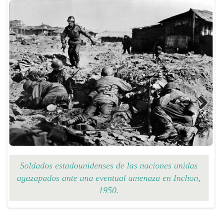
Previous
Next
Soldados estadounidenses de las naciones unidas
agazapados ante una eventual amenaza en Inchon,
1950.