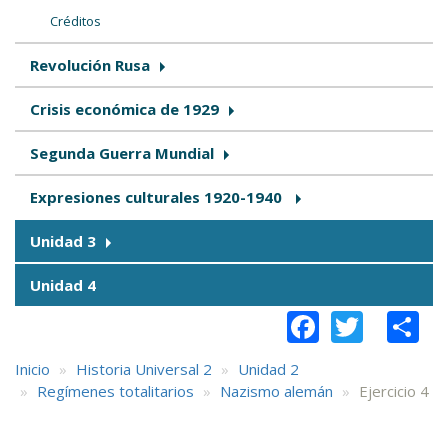
Créditos
Revolución Rusa
Crisis económica de 1929
Segunda Guerra Mundial
Expresiones culturales 1920-1940
Unidad 3
Unidad 4
Faceboo
Twitt
S
Inicio
Historia Universal 2
Unidad 2
Regímenes totalitarios
Nazismo alemán
Ejercicio 4