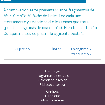
A continuación se te presentan varios fragmentos de
Mein Kampf
o
Mi Lucha
de Hitler. Lee cada uno
atentamente y selecciona el o los temas que trata
(puedes elegir más de una opción). Haz clic en el botón
Comparar antes de pasar a la siguiente pestaña.
‹ Ejercicio 3
Índice
Falangismo y
franquismo ›
Aviso legal
Programas de estudio
Calendario escolar
Biblioteca central
Créditos
Directorio
Sitios de interés