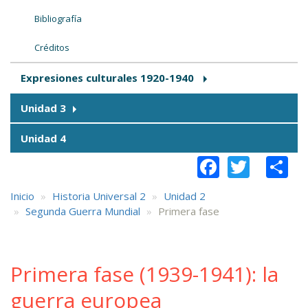
Bibliografía
Créditos
Expresiones culturales 1920-1940
Unidad 3
Unidad 4
Faceboo
Twitt
S
Inicio
Historia Universal 2
Unidad 2
Segunda Guerra Mundial
Primera fase
Primera fase (1939-1941): la
guerra europea