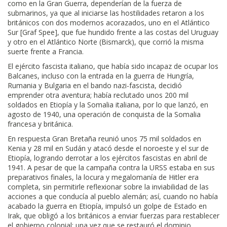
como en la Gran Guerra, dependerían de la fuerza de
submarinos, ya que al iniciarse las hostilidades retaron a los
británicos con dos modernos acorazados, uno en el Atlántico
Sur [Graf Spee], que fue hundido frente a las costas del Uruguay
y otro en el Atlántico Norte (Bismarck), que corrió la misma
suerte frente a Francia.
El ejército fascista italiano, que había sido incapaz de ocupar los
Balcanes, incluso con la entrada en la guerra de Hungría,
Rumania y Bulgaria en el bando nazi-fascista, decidió
emprender otra aventura; había reclutado unos 200 mil
soldados en Etiopía y la Somalia italiana, por lo que lanzó, en
agosto de 1940, una operación de conquista de la Somalia
francesa y británica.
En respuesta Gran Bretaña reunió unos 75 mil soldados en
Kenia y 28 mil en Sudán y atacó desde el noroeste y el sur de
Etiopía, logrando derrotar a los ejércitos fascistas en abril de
1941. A pesar de que la campaña contra la URSS estaba en sus
preparativos finales, la locura y megalomanía de Hitler era
completa, sin permitirle reflexionar sobre la inviabilidad de las
acciones a que conducía al pueblo alemán; así, cuando no había
acabado la guerra en Etiopía, impulsó un golpe de Estado en
Irak, que obligó a los británicos a enviar fuerzas para restablecer
el gobierno colonial; una vez que se restauró el dominio