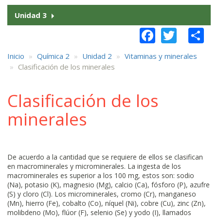
Unidad 3
Faceboo
Twitt
S
Inicio
Química 2
Unidad 2
Vitaminas y minerales
Clasificación de los minerales
Clasificación de los
minerales
De acuerdo a la cantidad que se requiere de ellos se clasifican
en macrominerales y microminerales. La ingesta de los
macrominerales es superior a los 100 mg, estos son: sodio
(Na), potasio (K), magnesio (Mg), calcio (Ca), fósforo (P), azufre
(S) y cloro (Cl). Los microminerales, cromo (Cr), manganeso
(Mn), hierro (Fe), cobalto (Co), níquel (Ni), cobre (Cu), zinc (Zn),
molibdeno (Mo), flúor (F), selenio (Se) y yodo (I), llamados