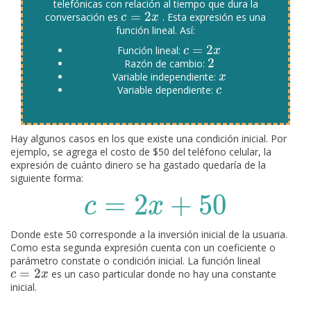
telefónicas con relación al tiempo que dura la
=
2
conversación es
. Esta expresión es una
c
c
=
2
x
x
función lineal. Así:
=
2
Función lineal:
c
c
=
2
x
x
2
Razón de cambio:
2
Variable independiente:
x
x
Variable dependiente:
c
c
Hay algunos casos en los que existe una condición inicial. Por
ejemplo, se agrega el costo de $50 del teléfono celular, la
expresión de cuánto dinero se ha gastado quedaría de la
siguiente forma:
=
2
+
50
c
=
2
x
+
50
c
x
Donde este 50 corresponde a la inversión inicial de la usuaria.
Como esta segunda expresión cuenta con un coeficiente o
parámetro constate o condición inicial. La función lineal
=
2
es un caso particular donde no hay una constante
c
c
=
2
x
x
inicial.