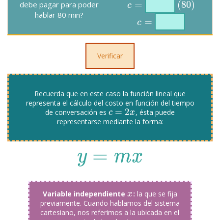
=
(
80
)
debe pagar para poder
c
c
=
(
80
)
hablar 80 min?
=
c
c
=
Recuerda que en este caso la función lineal que
representa el cálculo del costo en función del tiempo
=
2
de conversación es
, ésta puede
c
c
=
2
x
x
representarse mediante la forma:
=
y
=
m
x
y
m
x
Variable independiente
:
la que se fija
x
x
previamente. Cuando hablamos del sistema
cartesiano, nos referimos a la ubicada en el