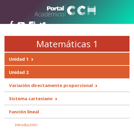
Pasar al contenido principal
Matemáticas 1
Unidad 1
Unidad 2
Variación directamente proporcional
Sistema cartesiano
Función lineal
Introducción