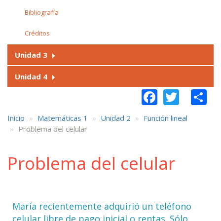
Bibliografía
Créditos
Unidad 3
Unidad 4
Faceboo
Twitt
S
Inicio
Matemáticas 1
Unidad 2
Función lineal
Problema del celular
Problema del celular
María recientemente adquirió un teléfono
celular libre de pago inicial o rentas. Sólo