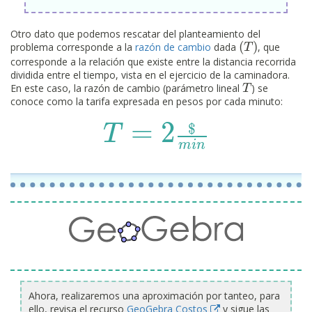
Otro dato que podemos rescatar del planteamiento del
(
)
problema corresponde a la
razón de cambio
dada
, que
(
T
T
)
corresponde a la relación que existe entre la distancia recorrida
dividida entre el tiempo, vista en el ejercicio de la caminadora.
En este caso, la razón de cambio (parámetro lineal
) se
T
T
conoce como la tarifa expresada en pesos por cada minuto:
=
2
T
=
2
$
m
i
n
$
T
m
i
n
Ahora, realizaremos una aproximación por tanteo, para
ello, revisa el recurso
GeoGebra Costos
y sigue las