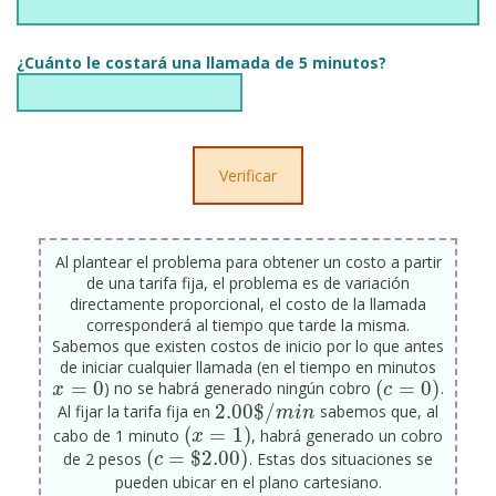
¿Cuánto le costará una llamada de 5 minutos?
Al plantear el problema para obtener un costo a partir
de una tarifa fija, el problema es de variación
directamente proporcional, el costo de la llamada
corresponderá al tiempo que tarde la misma.
Sabemos que existen costos de inicio por lo que antes
de iniciar cualquier llamada (en el tiempo en minutos
=
0
(
=
0
)
) no se habrá generado ningún cobro
.
x
x
=
0
(
c
c
=
0
)
2.00
$
/
Al fijar la tarifa fija en
sabemos que, al
2.00
$
/
m
i
m
n
i
n
(
=
1
)
cabo de 1 minuto
, habrá generado un cobro
(
x
x
=
1
)
(
=
$
2.00
)
de 2 pesos
. Estas dos situaciones se
(
c
c
=
$
2.00
)
pueden ubicar en el plano cartesiano.