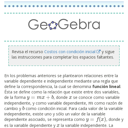
Revisa el recurso
Costos con condición inicial
y sigue
las instrucciones para completar los espacios faltantes.
En los problemas anteriores se plantearon relaciones entre la
variable dependiente e independiente mediante una regla que
define la correspondencia, la cual se denomina
función lineal
.
Ésta se define como la relación que existe entre dos variables,
=
+
de la forma
, donde
se conoce como variable
y
y
=
m
x
m
+
b
x
b
x
x
independiente, y como variable dependiente,
como razón de
m
m
cambio y
como condición inicial. Para cada valor de la variable
b
b
independiente, existe uno y sólo un valor de la variable
=
(
)
dependiente asociado, se representa como
, donde y
y
y
=
f
(
x
)
f
x
es la variable dependiente y
la variable independiente. La
x
x