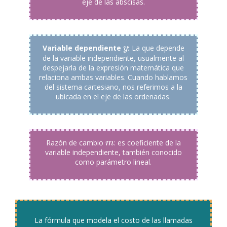
eje de las abscisas.
Variable dependiente
:
La que depende
y
y
de la variable independiente, usualmente al
despejarla de la expresión matemática que
relaciona ambas variables. Cuando hablamos
del sistema cartesiano, nos referimos a la
ubicada en el eje de las ordenadas.
Razón de cambio
: es coeficiente de la
m
m
variable independiente, también conocido
como parámetro lineal.
La fórmula que modela el costo de las llamadas