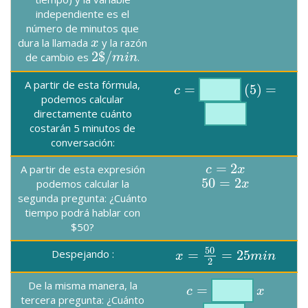
independiente es el
número de minutos que
dura la llamada
y la razón
x
x
2
$
/
de cambio es
.
2
$
/
m
m
i
n
i
n
A partir de esta fórmula,
=
(
5
)
=
c
c
=
(
5
)
=
podemos calcular
directamente cuánto
costarán 5 minutos de
conversación:
=
2
A partir de esta expresión
c
c
=
2
x
x
50
=
2
podemos calcular la
50
=
2
x
x
segunda pregunta: ¿Cuánto
tiempo podrá hablar con
$50?
50
Despejando :
=
=
25
x
x
=
50
2
=
25
m
i
n
m
i
n
2
De la misma manera, la
=
c
c
=
x
x
tercera pregunta: ¿Cuánto