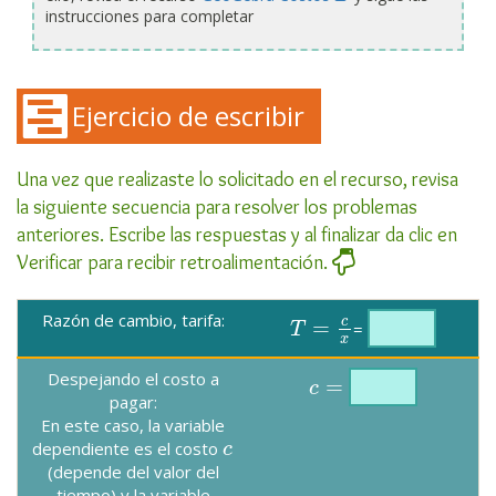
instrucciones para completar
Ejercicio de escribir
Una vez que realizaste lo solicitado en el recurso, revisa
la siguiente secuencia para resolver los problemas
anteriores. Escribe las respuestas y al finalizar da clic en
Verificar para recibir retroalimentación.
Razón de cambio, tarifa:
c
=
=
T
T
=
c
x
x
Despejando el costo a
=
c
c
=
pagar:
En este caso, la variable
dependiente es el costo
c
c
(depende del valor del
tiempo) y la variable