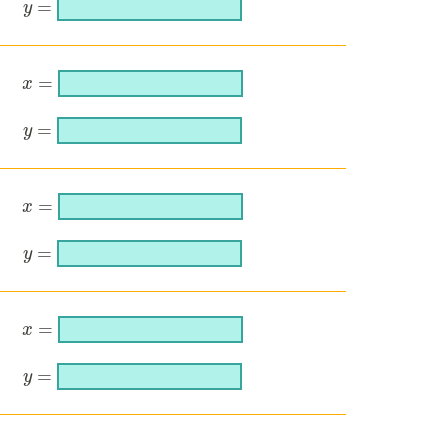
=
y
y
=
=
x
x
=
=
y
y
=
=
x
x
=
=
y
y
=
=
x
x
=
=
y
y
=