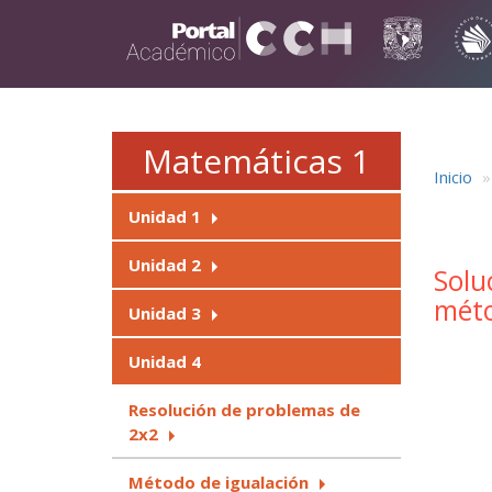
Pasar al contenido principal
Matemáticas 1
Inicio
Unidad 1
Unidad 2
Solu
méto
Unidad 3
Unidad 4
Resolución de problemas de
2x2
Método de igualación