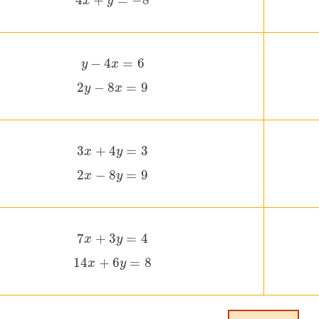
4
+
=
−
8
x
4
x
+
y
y
=
−
8
−
4
=
6
y
y
−
4
x
x
=
6
2
−
8
=
9
y
2
y
−
8
x
x
=
9
3
+
4
=
3
x
3
x
+
4
y
y
=
3
2
−
8
=
9
x
2
x
−
8
y
y
=
9
7
+
3
=
4
x
7
x
+
3
y
y
=
4
14
+
6
=
8
x
14
x
+
6
y
y
=
8