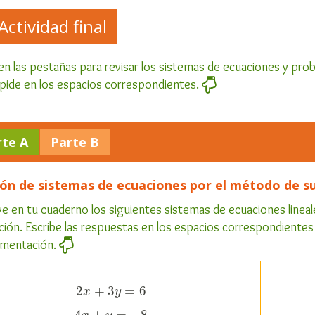
Actividad final
 en las pestañas para revisar los sistemas de ecuaciones y prob
pide en los espacios correspondientes.
rte A
Parte B
ión de sistemas de ecuaciones por el método de su
e en tu cuaderno los siguientes sistemas de ecuaciones linea
ción. Escribe las respuestas en los espacios correspondientes y al
imentación.
2
+
3
=
6
x
2
x
+
3
y
y
=
6