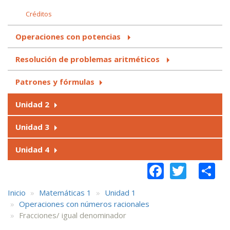
Créditos
Operaciones con potencias
Resolución de problemas aritméticos
Patrones y fórmulas
Unidad 2
Unidad 3
Unidad 4
Faceboo
Twitt
S
Inicio
Matemáticas 1
Unidad 1
Operaciones con números racionales
Fracciones/ igual denominador