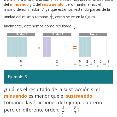
del
minuendo
y 2 del
sustraendo
, pero mantenemos el
mismo denominador, 7, ya que estamos restando partes de la
1
1
7
unidad del mismo tamaño
, como se ve en la figura;
7
3
3
7
finalmente, obtenemos como resultado
.
7
Ejemplo 3
¿Cuál es el resultado de la sustracción si el
minuendo
es menor que el
sustraendo
tomando las fracciones del ejemplo anterior
5
2
−
pero en diferente orden:
?
2
7
−
5
7
7
7