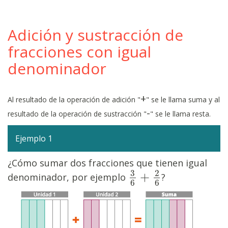
Adición y sustracción de
fracciones con igual
denominador
+
Al resultado de la operación de adición "
" se le llama suma y al
-
resultado de la operación de sustracción "
" se le llama resta.
Ejemplo 1
¿Cómo sumar dos fracciones que tienen igual
3
2
+
denominador, por ejemplo
?
3
6
+
2
6
6
6