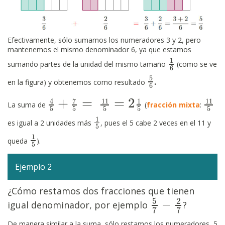
Efectivamente, sólo sumamos los numeradores 3 y 2, pero
mantenemos el mismo denominador 6, ya que estamos
1
1
6
sumando partes de la unidad del mismo tamaño
(como se ve
6
.
5
5
6
en la figura) y obtenemos como resultado
6
+
=
=
2
7
4
11
1
11
4
5
+
7
5
=
11
5
=
2
1
5
11
5
La suma de
(
fracción mixta
:
5
5
5
5
5
1
1
5
es igual a 2 unidades más
, pues el 5 cabe 2 veces en el 11 y
5
1
1
5
queda
).
5
Ejemplo 2
¿Cómo restamos dos fracciones que tienen
5
2
−
igual denominador, por ejemplo
?
5
7
−
2
7
7
7
De manera similar a la suma, sólo restamos los numeradores, 5