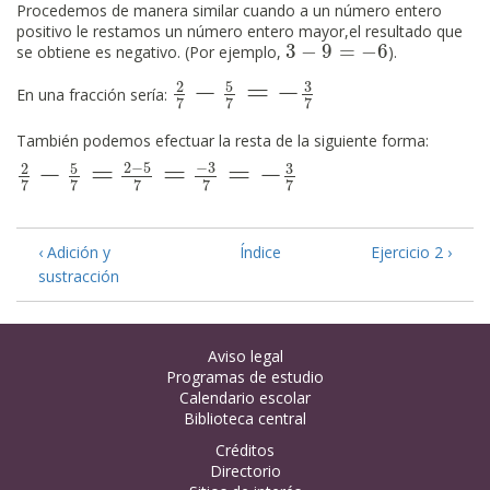
Procedemos de manera similar cuando a un número entero
positivo le restamos un número entero mayor,el resultado que
3
−
9
=
−
6
se obtiene es negativo. (Por ejemplo,
).
3
−
9
=
−
6
−
=
−
5
3
2
2
7
−
5
7
=
−
3
7
En una fracción sería:
7
7
7
También podemos efectuar la resta de la siguiente forma:
−
=
=
=
−
2
−
5
−
3
5
3
2
2
7
−
5
7
=
2
−
5
7
=
−
3
7
=
−
3
7
7
7
7
7
7
‹ Adición y
Índice
Ejercicio 2 ›
sustracción
Aviso legal
Programas de estudio
Calendario escolar
Biblioteca central
Créditos
Directorio