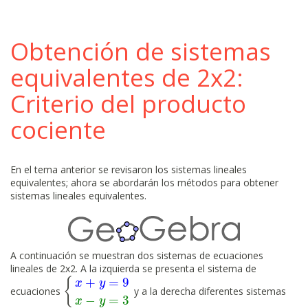
Obtención de sistemas
equivalentes de 2x2:
Criterio del producto
cociente
En el tema anterior se revisaron los sistemas lineales
equivalentes; ahora se abordarán los métodos para obtener
sistemas lineales equivalentes.
A continuación se muestran dos sistemas de ecuaciones
lineales de 2x2. A la izquierda se presenta el sistema de
+
=
9
{
x
y
ecuaciones
y a la derecha diferentes sistemas
{
x
+
y
=
9
x
−
y
=
3
−
=
3
x
y