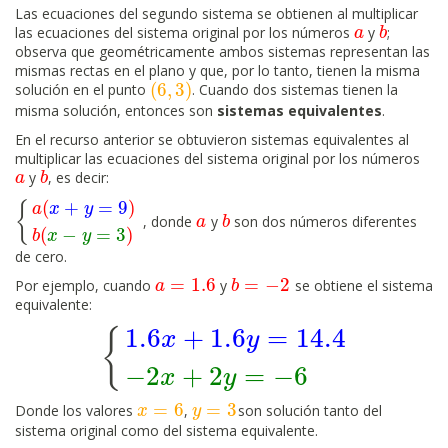
Las ecuaciones del segundo sistema se obtienen al multiplicar
las ecuaciones del sistema original por los números
y
;
a
a
b
b
observa que geométricamente ambos sistemas representan las
mismas rectas en el plano y que, por lo tanto, tienen la misma
(
6
,
3
)
solución en el punto
. Cuando dos sistemas tienen la
(
6
,
3
)
misma solución, entonces son
sistemas equivalentes
.
En el recurso anterior se obtuvieron sistemas equivalentes al
multiplicar las ecuaciones del sistema original por los números
y
, es decir:
a
a
b
b
(
+
=
9
)
{
a
x
y
, donde
y
son dos números diferentes
{
a
(
x
+
y
=
9
)
b
(
x
−
y
=
3
)
a
a
b
b
(
−
=
3
)
b
x
y
de cero.
=
1.6
=
−
2
Por ejemplo, cuando
y
se obtiene el sistema
a
a
=
1.6
b
b
=
−
2
equivalente:
1.6
+
1.6
=
14.4
{
x
y
{
1.6
x
+
1.6
y
=
14.4
−
2
x
+
2
y
=
−
6
−
2
+
2
=
−
6
x
y
=
6
=
3
Donde los valores
,
son solución tanto del
x
x
=
6
y
y
=
3
sistema original como del sistema equivalente.