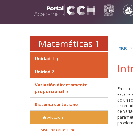
Pasar al contenido principal
Matemáticas 1
Inicio
Unidad 1
Int
Unidad 2
Variación directamente
En este
proporcional
está rel
de un re
Sistema cartesiano
escenari
de varia
parámetr
Introducción
problema
Sistema cartesiano