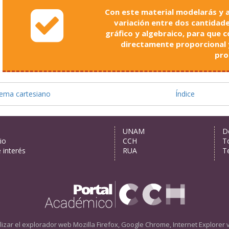
Con este material modelarás y a
variación entre dos cantidade
gráfico y algebraico, para que 
directamente proporcional y 
pro
tema cartesiano
Índice
s
UNAM
D
io
CCH
T
e interés
RUA
T
izar el explorador web
Mozilla Firefox, Google Chrome, Internet Explorer 