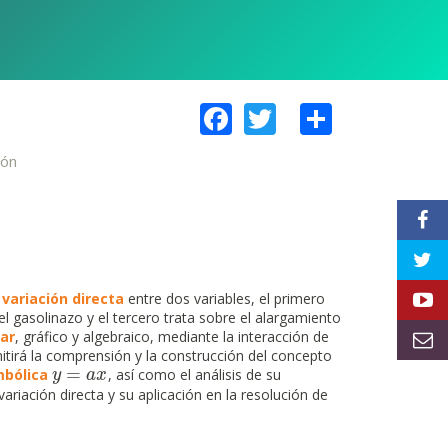
Facebook
Twitter
Share
ión
n
variación directa
entre dos variables, el primero
l gasolinazo y el tercero trata sobre el alargamiento
ar
, gráfico y algebraico, mediante la interacción de
tirá la comprensión y la construcción del concepto
=
mbólica
, así como el análisis de su
y
y
=
a
x
a
x
riación directa y su aplicación en la resolución de