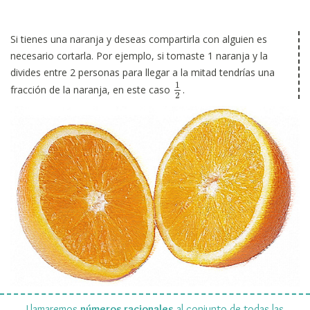
Si tienes una naranja y deseas compartirla con alguien es
necesario cortarla. Por ejemplo, si tomaste 1 naranja y la
divides entre 2 personas para llegar a la mitad tendrías una
1
fracción de la naranja, en este caso
.
1
2
2
Llamaremos
números racionales
al conjunto de todas las