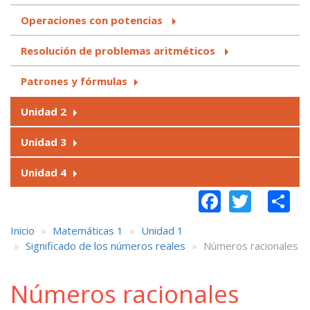
Operaciones con potencias
Resolución de problemas aritméticos
Patrones y fórmulas
Unidad 2
Unidad 3
Unidad 4
Faceboo
Twitt
S
Inicio
Matemáticas 1
Unidad 1
Significado de los números reales
Números racionales
Números racionales