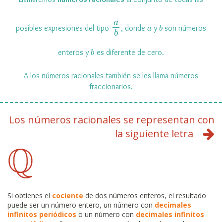
a
b
a
b
a
posibles expresiones del tipo
, donde
y
son números
a
b
b
b
enteros y
es diferente de cero.
b
A los números racionales también se les llama números
fraccionarios.
Los números racionales se representan con
la siguiente letra
Q
Q
Si obtienes el
cociente
de dos números enteros, el resultado
puede ser un número entero, un número con
decimales
infinitos periódicos
o un número con
decimales infinitos