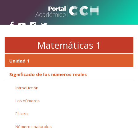
Pasar al contenido principal
Matemáticas 1
Unidad 1
Significado de los números reales
Introducción
Los números
El cero
Números naturales