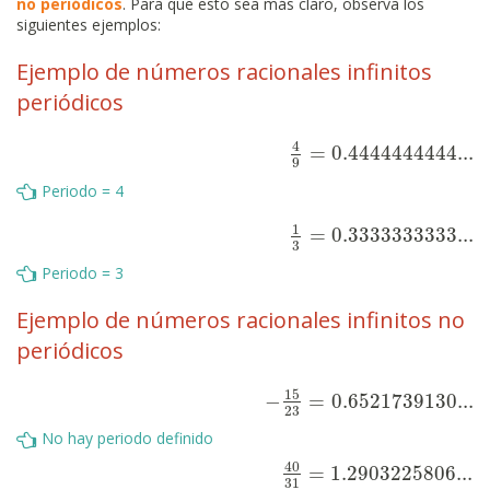
no periódicos
. Para que esto sea más claro, observa los
siguientes ejemplos:
Ejemplo de números racionales infinitos
periódicos
4
=
0.4444444444...
4
9
=
0.4444444444...
9
Periodo = 4
1
=
0.3333333333...
1
3
=
0.3333333333...
3
Periodo = 3
Ejemplo de números racionales infinitos no
periódicos
15
−
=
0.6521739130...
−
15
23
=
0.6521739130...
23
No hay periodo definido
40
=
1.2903225806...
40
31
=
1.2903225806...
31